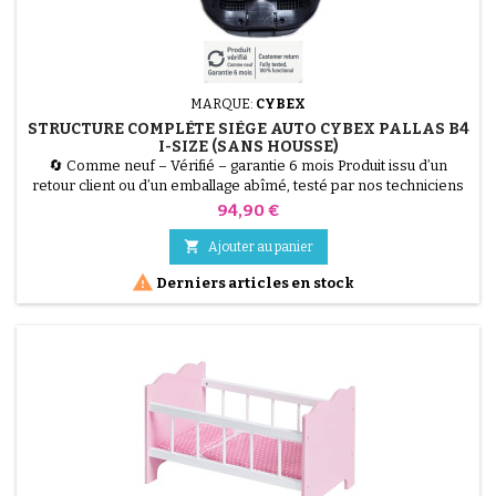
MARQUE:
CYBEX
STRUCTURE COMPLÈTE SIÈGE AUTO CYBEX PALLAS B4
I-SIZE (SANS HOUSSE)
🔄 Comme neuf – Vérifié – garantie 6 mois Produit issu d’un
retour client ou d’un emballage abîmé, testé par nos techniciens
et 100 % fonctionnel. Restaurez votre siège auto à moindre coût.
Prix
94,90 €
Cette structure complète pour Cybex Pallas B4 i-Size est idéale
pour remplacer une coque accidentée ou fissurée. Réutilisez

Ajouter au panier
votre housse d'origine pour une remise à...

Derniers articles en stock