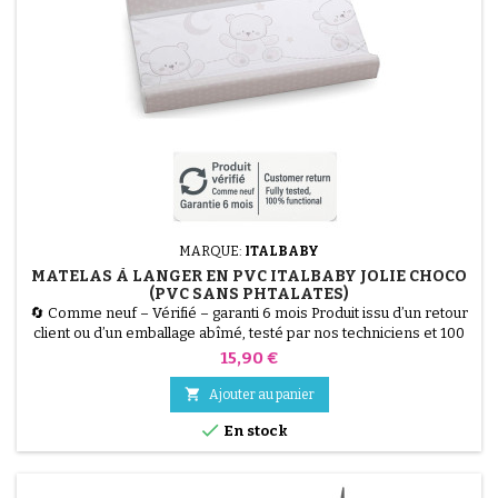
MARQUE:
ITALBABY
MATELAS À LANGER EN PVC ITALBABY JOLIE CHOCO
(PVC SANS PHTALATES)
🔄 Comme neuf – Vérifié – garanti 6 mois Produit issu d’un retour
client ou d’un emballage abîmé, testé par nos techniciens et 100
% fonctionnel. Assurez confort et sécurité à votre bébé pendant
Prix
15,90 €
le change avec le Matelas à Langer Italbaby Jolie. Fabriqué en PVC
souple sans phtalates, il est hygiénique et facilement lavable. Ses

Ajouter au panier
deux bords rehaussés offrent...

En stock