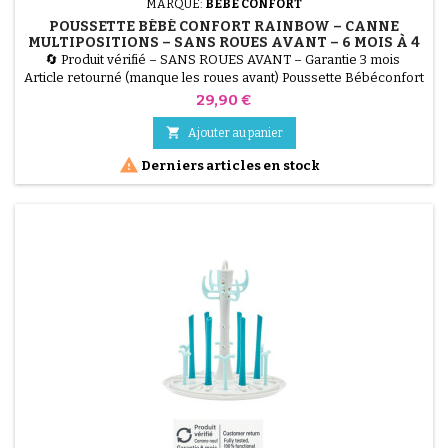
MARQUE:
BÉBÉ CONFORT
POUSSETTE BÉBÉ CONFORT RAINBOW – CANNE
MULTIPOSITIONS – SANS ROUES AVANT – 6 MOIS À 4
ANS – MINERAL GRAPHITE
🔄 Produit vérifié – SANS ROUES AVANT – Garantie 3 mois
Article retourné (manque les roues avant) Poussette Bébéconfort
Rainbow, légère, compacte et multipositions. Utilisable de 6 mois
Prix
29,90 €
à 4 ans (jusqu’à 22 kg). Vendu sans roues avant, idéal pour
réutilisation ou pièces. Coloris Mineral Graphite (gris).

Ajouter au panier

Derniers articles en stock