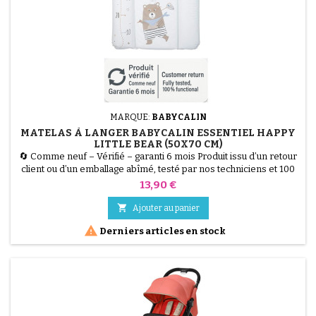
MARQUE:
BABYCALIN
MATELAS À LANGER BABYCALIN ESSENTIEL HAPPY
LITTLE BEAR (50X70 CM)
🔄 Comme neuf – Vérifié – garanti 6 mois Produit issu d’un retour
client ou d’un emballage abîmé, testé par nos techniciens et 100
% fonctionnel. Le Matelas à Langer BABYCALIN Essentiel Happy
Prix
13,90 €
Little Bear (50x70 cm) allie hygiène et confort. Sa surface 100%
PVC imperméable est facile à nettoyer, tandis que son garnissage

Ajouter au panier
en ouate de polyester assure un...

Derniers articles en stock