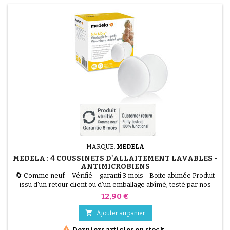
MARQUE:
MEDELA
MEDELA : 4 COUSSINETS D'ALLAITEMENT LAVABLES -
ANTIMICROBIENS
🔄 Comme neuf – Vérifié – garanti 3 mois - Boite abimée Produit
issu d’un retour client ou d’un emballage abîmé, testé par nos
techniciens et 100 % fonctionnel. Les Coussinets d'Allaitement
Prix
12,90 €
Lavables Medela (Lot de 4) sont la solution écologique et
hygiénique pour les fuites de lait. Fabriqués dans un matériau

Ajouter au panier
antimicrobien spécial qui réduit les odeurs,...

Derniers articles en stock