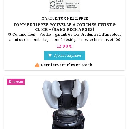
MARQUE:
TOMMEE TIPPEE
TOMMEE TIPPEE POUBELLE À COUCHES TWIST &
CLICK – (SANS RECHARGES)
🔄 Comme neuf – Vérifié – garanti 6 mois Produit issu d’un retour
client ou d’un emballage abîmé, testé par nos techniciens et 100
% fonctionnel. Poubelle à couches Tommee Tippee Twist &amp;
Prix
12,90 €
Click, grande capacité, système anti-odeurs et anti-germes.
Vendu sans recharges, recharges disponibles séparément.

Ajouter au panier

Derniers articles en stock
Nouveau