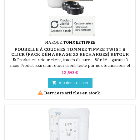
MARQUE:
TOMMEE TIPPEE
POUBELLE À COUCHES TOMMEE TIPPEE TWIST &
CLICK (PACK DÉMARRAGE X2 RECHARGES) RETOUR
CLIENT, TRACES D'USURE
🔄 Produit en retour client, traces d'usure – Vérifié – garanti 3
mois Produit issu d’un retour client, testé par nos techniciens et
100 % fonctionnel. La Poubelle à Couches Tommee Tippee Twist
Prix
12,90 €
&amp; Click est la solution la plus hygiénique pour la chambre de
bébé. Grâce à son mécanisme Twist &amp; Click, chaque couche

Ajouter au panier
est enveloppée individuellement par...

Derniers articles en stock