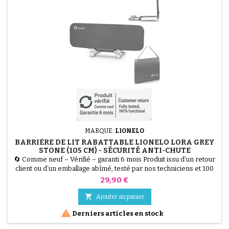
MARQUE:
LIONELO
BARRIÈRE DE LIT RABATTABLE LIONELO LORA GREY
STONE (105 CM) - SÉCURITÉ ANTI-CHUTE
🔄 Comme neuf – Vérifié – garanti 6 mois Produit issu d’un retour
client ou d’un emballage abîmé, testé par nos techniciens et 100
% fonctionnel. Offrez des nuits paisibles à toute la famille avec la
Prix
29,90 €
Barrière de Lit Lionelo Lora. D'une longueur de 105 cm, elle
sécurise le passage au "lit de grand" grâce à son système de

Ajouter au panier
verrouillage StandSafe qui empêche...

Derniers articles en stock