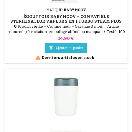
MARQUE:
BABYMOOV
ÉGOUTTOIR BABYMOOV – COMPATIBLE
STÉRILISATEUR VAPEUR 2 EN 1 TURBO STEAM PLUS
🔄 Produit vérifié – Comme neuf – Garantie 3 mois Article
retourné (rétractation, emballage abîmé ou manquant). Testé, 100
% fonctionnel. Égouttoir d'origine, compatible avec le stérilisateur
Prix
14,90 €
vapeur 2 en 1 Babymoov Turbo Steam Plus, pour un séchage
pratique et hygiénique des biberons et accessoires.

Ajouter au panier

Derniers articles en stock