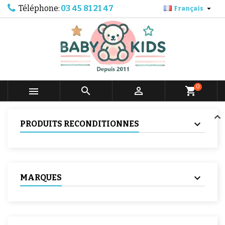
Téléphone:
03 45 81 21 47

Français
0



shopping_cart
PRODUITS RECONDITIONNES
MARQUES