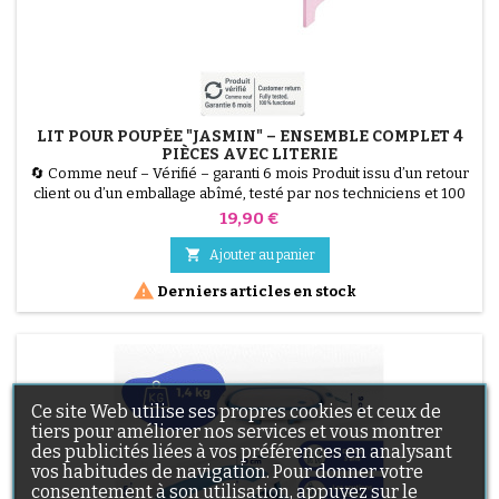
LIT POUR POUPÉE "JASMIN" – ENSEMBLE COMPLET 4
PIÈCES AVEC LITERIE
🔄 Comme neuf – Vérifié – garanti 6 mois Produit issu d’un retour
client ou d’un emballage abîmé, testé par nos techniciens et 100
% fonctionnel. Lit pour poupée "Jasmin" en bois MDF, dimensions
Prix
19,90 €
50 x 29 x 29 cm, avec literie 3 pièces "Little Hearts" rose. Parfait
pour poupées de toutes tailles, favorise créativité et imagination.

Ajouter au panier

Derniers articles en stock
Ce site Web utilise ses propres cookies et ceux de
tiers pour améliorer nos services et vous montrer
des publicités liées à vos préférences en analysant
vos habitudes de navigation. Pour donner votre
consentement à son utilisation, appuyez sur le