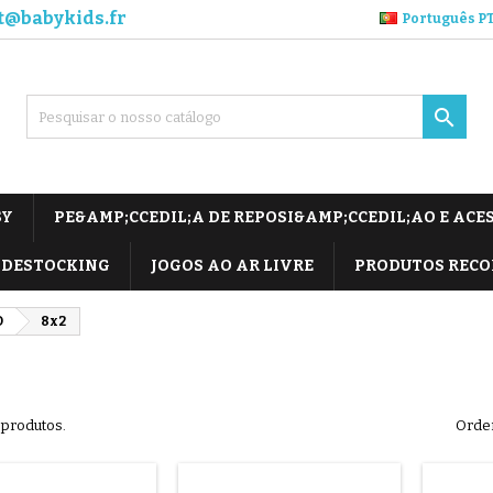
t@babykids.fr
Português P

SY
PE&AMP;CCEDIL;A DE REPOSI&AMP;CCEDIL;AO E ACE
DESTOCKING
JOGOS AO AR LIVRE
PRODUTOS REC
O
8x2
 produtos.
Orden