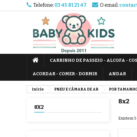
Telefone:
03 45 81 21 47
O email:
contac
CARRINHO DE PASSEIO - ALCOFA - CO
ACORDAR - COMER - DORMIR
ANDAR
Início
PNEU E CÂMARA DE AR
POR TAMANH
8x2
8X2
Existem 5