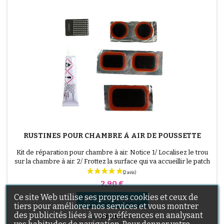
RUSTINES POUR CHAMBRE À AIR DE POUSSETTE
Kit de réparation pour chambre à air. Notice 1/ Localisez le trou
sur la chambre à air. 2/ Frottez la surface qui va accueillir le patch
avec le grattoir fourni. 3/ Dégraissez, nettoyez et séchez la
surface. 4/ Étalez uniformément la colle autour du trou. 5/
Prix
2,90 €
Patientez environ 1 mIn, jusqu'à ce que la colle ne brille plus. 6/
Ce site Web utilise ses propres cookies et ceux de
Positionnez le patch au...

Ajouter au panier
tiers pour améliorer nos services et vous montrer
des publicités liées à vos préférences en analysant

En stock