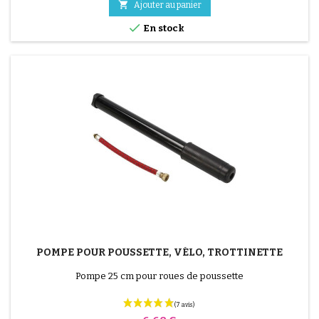
Positionnez le patch au...

Ajouter au panier

En stock
POMPE POUR POUSSETTE, VÉLO, TROTTINETTE
Pompe 25 cm pour roues de poussette