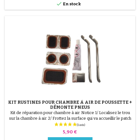

En stock
KIT RUSTINES POUR CHAMBRE À AIR DE POUSSETTE +
DÉMONTE PNEUS
(2 avis)
Kit de réparation pour chambre à air. Notice 1/ Localisez le trou
sur la chambre à air. 2/ Frottez la surface qui va accueillir le patch
avec le grattoir fourni. 3/ Dégraissez, nettoyez et séchez la
surface. 4/ Étalez uniformément la colle autour du trou. 5/
Prix
5,90 €
Patientez environ 1 mIn, jusqu'à ce que la colle ne brille plus. 6/