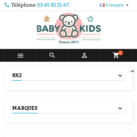
Téléphone:
03 45 81 21 47

Français
0



shopping_cart
8X2
MARQUES