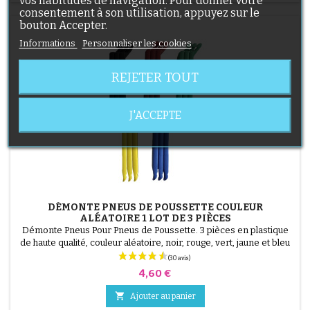
vos habitudes de navigation. Pour donner votre
consentement à son utilisation, appuyez sur le
bouton Accepter.
Informations
Personnaliser les cookies
REJETER TOUT
J'ACCEPTE
DÉMONTE PNEUS DE POUSSETTE COULEUR
ALÉATOIRE 1 LOT DE 3 PIÈCES
Démonte Pneus Pour Pneus de Poussette. 3 pièces en plastique
de haute qualité, couleur aléatoire, noir, rouge, vert, jaune et bleu
ou 3 pièces en acier ( gris ) Le montage du pneu se fait sans outils
et uniquement à la main, cela évite de percer la chambre à air.
Prix
4,60 €

Ajouter au panier