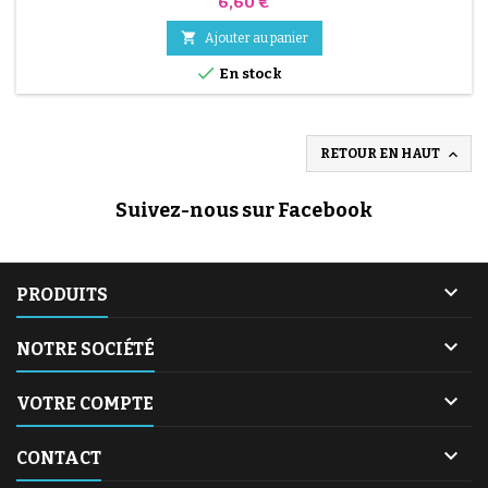
Prix
6,60 €

Ajouter au panier

En stock

RETOUR EN HAUT
Suivez-nous sur Facebook
(30 avis)

PRODUITS

NOTRE SOCIÉTÉ

VOTRE COMPTE

CONTACT