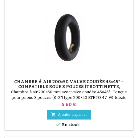
CHAMBRE À AIR 200×50 VALVE COUDÉE 45×45° –
COMPATIBLE ROUE 8 POUCES (TROTTINETTE,
SCOOTER, REMORQUE)
Chambre à air 200×50 mm avec valve coudée 45×45°. Conçue
pour pneus 8 pouces (8×2") type 200×50 ETRTO 47-93. Idéale
pour trottinettes électriques, scooters compacts et remorques.
Prix
5,60 €
Facilite le gonflage grâce à sa valve inclinée. Qualité, souplesse et
durabilité.

Ajouter au panier

En stock