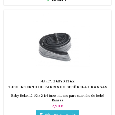
En stock
MARCA:
BABY RELAX
TUBO INTERNO DO CARRINHO BEBÊ RELAX KANSAS
Baby Relax 12 1/2 x 2 1/4 tubo interno para carrinho de bebê
Kansas
Preço
7,90 €

Adicionar ao carrinho