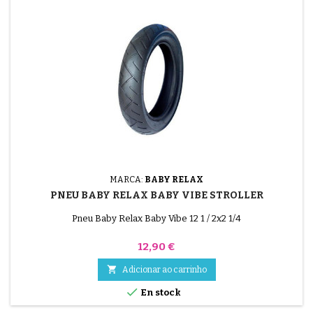
MARCA:
BABY RELAX
PNEU BABY RELAX BABY VIBE STROLLER
Pneu Baby Relax Baby Vibe 12 1 / 2x2 1/4
Preço
12,90 €

Adicionar ao carrinho

En stock