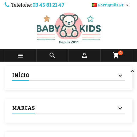
Telefone:
03 45 81 21 47

Português PT
0



shopping_cart
INÍCIO
MARCAS