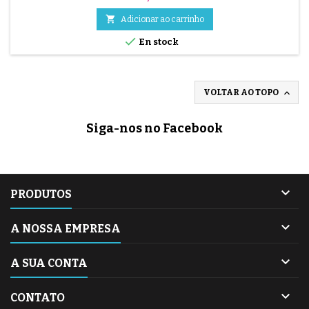

Adicionar ao carrinho

En stock

VOLTAR AO TOPO
Siga-nos no Facebook

PRODUTOS

A NOSSA EMPRESA

A SUA CONTA

CONTATO