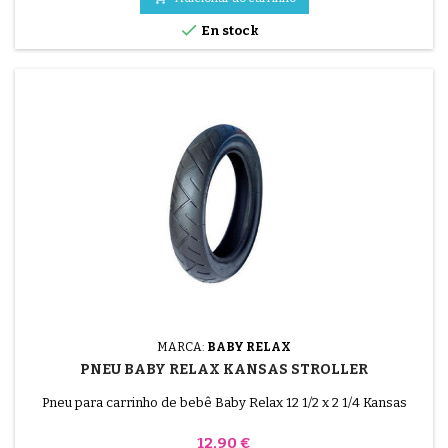

En stock
MARCA:
BABY RELAX
PNEU BABY RELAX KANSAS STROLLER
Pneu para carrinho de bebê Baby Relax 12 1/2 x 2 1/4 Kansas
Preço
12,90 €