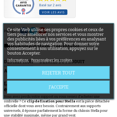
Basé sur 2 avis
VOIR LES AVIS
Ce site Web utilise ses propres cookies et ceux de
Partager
tiers pour améliorer nos services et vous montrer
des publicités liées à vos préférences en analysant
vos habitudes de navigation. Pour donner votre
local_shipping
Livraison prévue à partir du 11/08/2026
consentement à son utilisation, appuyez sur le
bouton Accepter.
Informations
Personnaliser les cookies
DESCRIPTION
DÉTAILS DU PRODUIT
AVIS CLIENTS
LIVRAISON
REJETER TOUT
Le clip indispensable pour les journées
J'ACCEPTE
ensoleillées avec votre Stella
Vous avez perdu votre support ou vous venez d'acheter une
ombrelle ? Ce
clip de fixation pour Stella
est la pièce détachée
officielle dont vous avez besoin. Contrairement aux supports
universels, il épouse parfaitement la forme du châssis Stella pour
une stabilité maximale, même par grand vent.