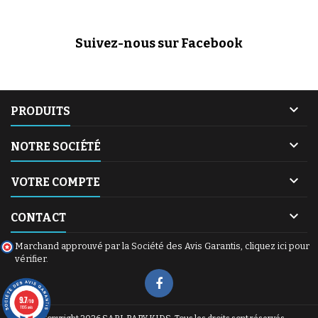
jeunesse à votre poussette si
votre cadre actuel est
endommagé. Châssis d'origine
Suivez-nous sur Facebook
Bébé Confort / Maxi-Cosi.
Vendu sans hamac,...

PRODUITS

NOTRE SOCIÉTÉ

VOTRE COMPTE

CONTACT
Marchand approuvé par la Société des Avis Garantis,
cliquez ici pour
vérifier
.
9.7
/10
1195 avis