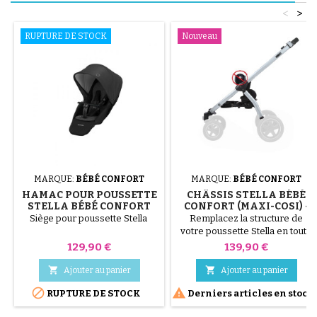
<
>
RUPTURE DE STOCK
Nouveau
MARQUE:
BÉBÉ CONFORT
MARQUE:
BÉBÉ CONFORT
HAMAC POUR POUSSETTE
CHÂSSIS STELLA BÉBÉ
STELLA BÉBÉ CONFORT
CONFORT (MAXI-COSI) -
OU MAXI COSI
STRUCTURE NUE SANS
Siège pour poussette Stella
Remplacez la structure de
ACCESSOIRES
votre poussette Stella en toute
simplicité. Vous possédez déjà
Prix
Prix
129,90 €
139,90 €
les accessoires ? Ce châssis
Stella Bébé Confort (Maxi-Cosi)


Ajouter au panier
Ajouter au panier
d'origine est vendu nu. C'est la


RUPTURE DE STOCK
Derniers articles en stock
solution économique pour
redonner une seconde