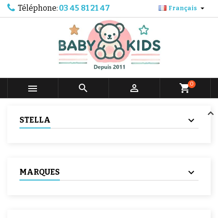
Téléphone:
03 45 81 21 47

Français
0



shopping_cart
STELLA
MARQUES