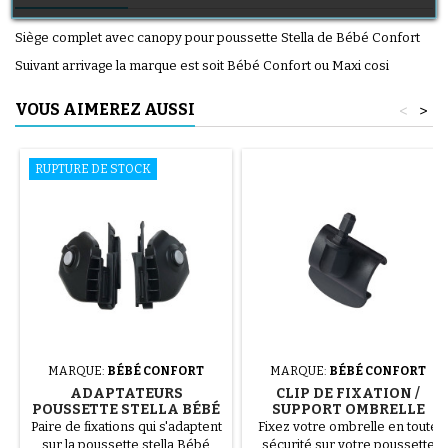
Siège complet avec canopy pour poussette Stella de Bébé Confort
Suivant arrivage la marque est soit Bébé Confort ou Maxi cosi
VOUS AIMEREZ AUSSI
<
>
RUPTURE DE STOCK
MARQUE:
BÉBÉ CONFORT
MARQUE:
BÉBÉ CONFORT
ADAPTATEURS
CLIP DE FIXATION /
POUSSETTE STELLA BÉBÉ
SUPPORT OMBRELLE
CONFORT
POUR POUSSETTE STELLA
Paire de fixations qui s'adaptent
Fixez votre ombrelle en toute
BÉBÉ CONFORT
sur la poussette stella Bébé
sécurité sur votre poussette