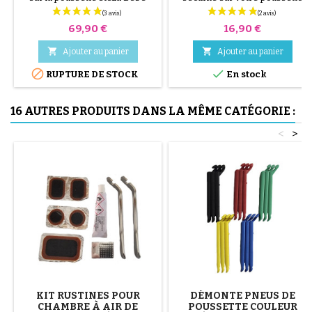
Confort
Stella. Ce support d'origine
Bébé Confort (Maxi-Cosi) est
Prix
Prix
69,90 €
16,90 €
conçu exclusivement pour le
châssis de la poussette Stella. Il


Ajouter au panier
Ajouter au panier
permet de clipser et déclipser


votre ombrelle instantanément
RUPTURE DE STOCK
En stock
pour protéger votre enfant du
soleil. Compatible uniquement
16 AUTRES PRODUITS DANS LA MÊME CATÉGORIE :
avec le modèle Stella.
Installation rapide par simple...
<
>
KIT RUSTINES POUR
DÉMONTE PNEUS DE
CHAMBRE À AIR DE
POUSSETTE COULEUR