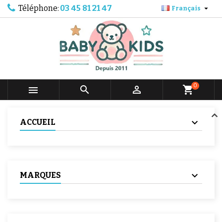
Téléphone:
03 45 81 21 47

Français
0



shopping_cart
ACCUEIL
MARQUES