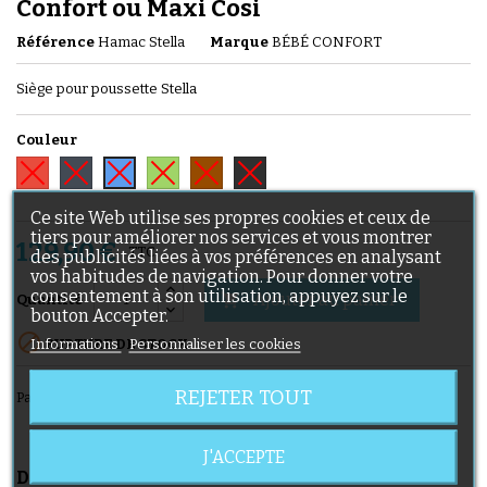
Confort ou Maxi Cosi
Référence
Hamac Stella
Marque
BÉBÉ CONFORT
Siège pour poussette Stella
Couleur
Rouge
Noir
Vert
Marron
Gris
Bleu
Ce site Web utilise ses propres cookies et ceux de
tiers pour améliorer nos services et vous montrer
129,90 €
TTC
des publicités liées à vos préférences en analysant
vos habitudes de navigation. Pour donner votre
consentement à son utilisation, appuyez sur le
Ajouter au panier

Quantité
bouton Accepter.

Informations
Personnaliser les cookies
RUPTURE DE STOCK
REJETER TOUT
Partager
J'ACCEPTE
DESCRIPTION
DÉTAILS DU PRODUIT