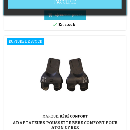
J'ACCEPTE
Pebble
Prix
39,90 €

Ajouter au panier

En stock
RUPTURE DE STOCK
MARQUE:
BÉBÉ CONFORT
ADAPTATEURS POUSSETTE BÉBÉ CONFORT POUR
(1 avis)
ATON CYBEX