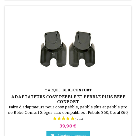
MARQUE:
BÉBÉ CONFORT
ADAPTATEURS COSY PEBBLE ET PEBBLE PLUS BÉBÉ
CONFORT
Paire d'adaptateurs pour cosy pebble, pebble plus et pebble pro
de Bébé Confort Sièges auto compatibles : Pebble 360, Coral 360,
Coral, Tinca, Marble, Rock, CabrioFix, Pebble Plus, Pebble Pro,
Pebble
Prix
39,90 €

Ajouter au panier