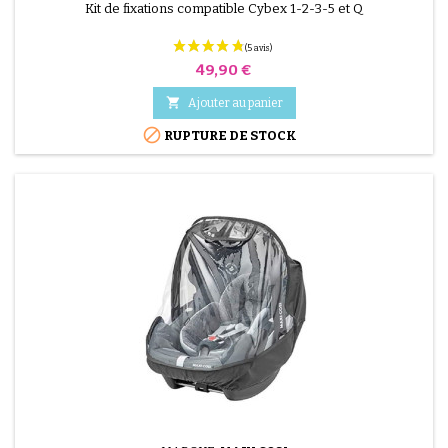
Kit de fixations compatible Cybex 1-2-3-5 et Q
Prix
49,90 €

Ajouter au panier

RUPTURE DE STOCK