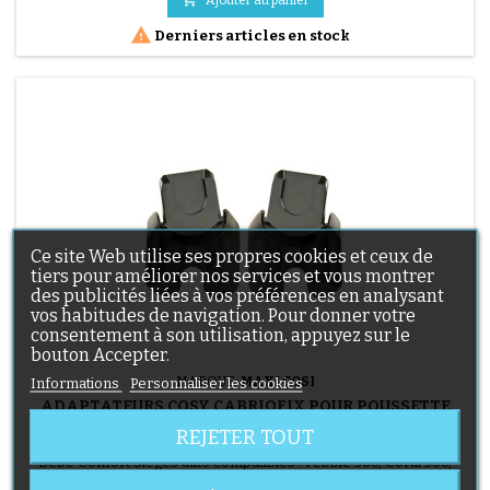

Derniers articles en stock
Ce site Web utilise ses propres cookies et ceux de
tiers pour améliorer nos services et vous montrer
des publicités liées à vos préférences en analysant
vos habitudes de navigation. Pour donner votre
consentement à son utilisation, appuyez sur le
bouton Accepter.
MARQUE:
MAXI COSI
Informations
Personnaliser les cookies
ADAPTATEURS COSY CABRIOFIX POUR POUSSETTE
BÉBÉ CONFORT
REJETER TOUT
Adaptateurs cosy cabriofix et Maxi Cosi Rock pour poussette
Bébé Confort Sièges auto compatibles : Pebble 360, Coral 360,
Coral, Tinca, Marble, Rock, CabrioFix, Pebble Plus, Pebble Pro,