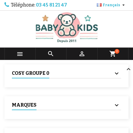
Téléphone:
03 45 81 21 47

Français
0



shopping_cart
COSY GROUPE 0
MARQUES