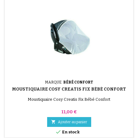
MARQUE:
BÉBÉ CONFORT
MOUSTIQUAIRE COSY CREATIS FIX BÉBÉ CONFORT
Moustiquaire Cosy Creatis Fix Bébé Confort
Prix
11,00 €

Ajouter au panier

En stock