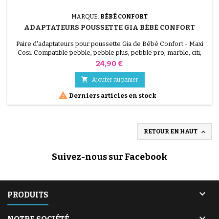
MARQUE:
BÉBÉ CONFORT
ADAPTATEURS POUSSETTE GIA BÉBÉ CONFORT
Paire d'adaptateurs pour poussette Gia de Bébé Confort - Maxi
Cosi. Compatible pebble, pebble plus, pebble pro, marble, citi,
cabriofix ,tinca.
Prix
24,90 €

Ajouter au panier

Derniers articles en stock

RETOUR EN HAUT
Suivez-nous sur Facebook

PRODUITS
