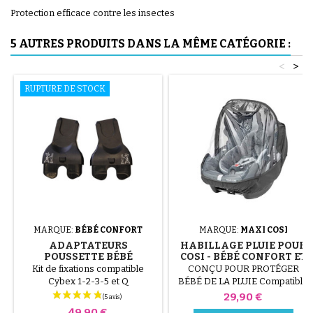
Protection efficace contre les insectes
5 AUTRES PRODUITS DANS LA MÊME CATÉGORIE :
<
>
RUPTURE DE STOCK
MARQUE:
BÉBÉ CONFORT
MARQUE:
MAXI COSI
ADAPTATEURS
HABILLAGE PLUIE POUR
POUSSETTE BÉBÉ
COSI - BÉBÉ CONFORT ET
CONFORT POUR ATON
MAXI COSI
Kit de fixations compatible
CONÇU POUR PROTÉGER
CYBEX
Cybex 1-2-3-5 et Q
BÉBÉ DE LA PLUIE Compatible
avec les Cosi Bébé Confort et
Prix
29,90 €
Maxi Cosi : Pebble, Pebble Plus,
Prix
49,90 €