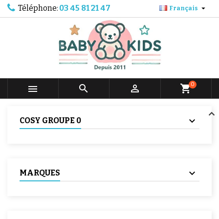
Téléphone:
03 45 81 21 47

Français
0



shopping_cart
COSY GROUPE 0
MARQUES