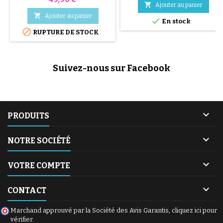
CabrioFix, Citi et Streety

Ajouter au panier
Composition: PVC

Ajouter au panier

En stock

RUPTURE DE STOCK
Suivez-nous sur Facebook

PRODUITS

NOTRE SOCIÉTÉ

VOTRE COMPTE

CONTACT
Marchand approuvé par la Société des Avis Garantis,
cliquez ici pour
vérifier
.