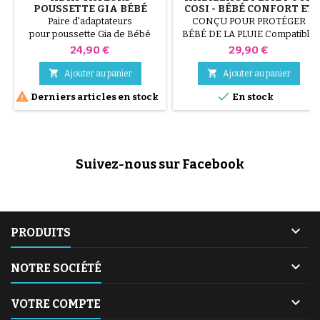
POUSSETTE GIA BÉBÉ
COSI - BÉBÉ CONFORT ET
CONFORT
MAXI COSI
Paire d'adaptateurs
CONÇU POUR PROTÉGER
pour poussette Gia de Bébé
BÉBÉ DE LA PLUIE Compatible
Confort - Maxi Cosi.
avec les Cosi Bébé Confort et
Prix
Prix
24,90 €
29,90 €
Compatible pebble, pebble
Maxi Cosi : Pebble, Pebble Plus,
plus, pebble pro, marble, citi,
CabrioFix, Citi et Streety


Ajouter au panier
Ajouter au panier
cabriofix ,tinca.
Composition: PVC


Derniers articles en stock
En stock
Suivez-nous sur Facebook

PRODUITS

NOTRE SOCIÉTÉ

VOTRE COMPTE