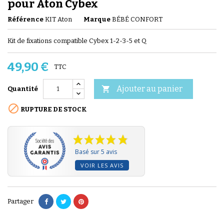
pour Aton Cybex
Référence
KIT Aton
Marque
BÉBÉ CONFORT
Kit de fixations compatible Cybex 1-2-3-5 et Q
49,90 €
TTC
Ajouter au panier

Quantité

RUPTURE DE STOCK
Basé sur 5 avis
VOIR LES AVIS
Partager