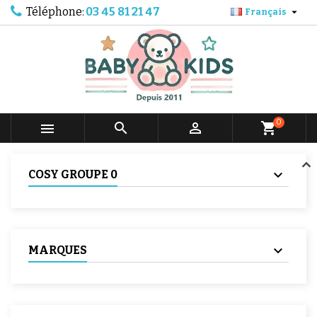
Téléphone:
03 45 81 21 47

Français
0



shopping_cart
COSY GROUPE 0
MARQUES