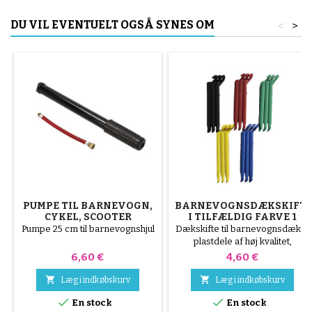
DU VIL EVENTUELT OGSÅ SYNES OM
<
>
PUMPE TIL BARNEVOGN,
BARNEVOGNSDÆKSKIFT
CYKEL, SCOOTER
I TILFÆLDIG FARVE 1
PAKKE MED 3 STK
Pumpe 25 cm til barnevognshjul
Dækskifte til barnevognsdæk. 3
plastdele af høj kvalitet,
tilfældige farver, sort, rød, grøn,
Pris
Pris
6,60 €
4,60 €
gul og blå eller 3 dele af stål (
grå ) Dækket monteres i


Læg i indkøbskurv
Læg i indkøbskurv
hånden, uden værktøj, for at


En stock
En stock
undgå at punktere slangen.