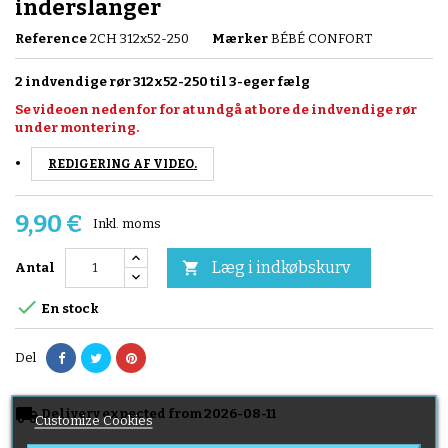
inderslanger
Reference
2CH 312x52-250
Mærker
BÉBÉ CONFORT
2 indvendige rør 312x52-250 til 3-eger fælg
Se videoen nedenfor for at undgå at bore de indvendige rør
under montering.
REDIGERING AF VIDEO.
9,90 €
Inkl. moms
Læg i indkøbskurv

Antal

En stock
Del
local_shipping
Delivery expected from 2026-08-11
Customize Cookies