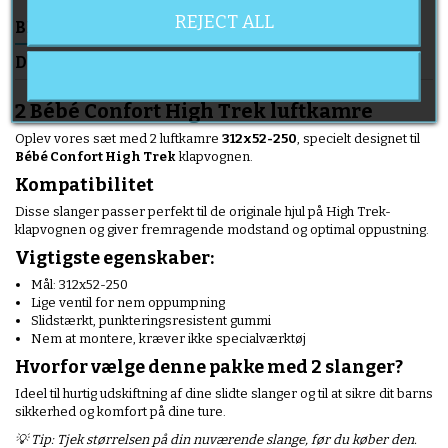
REJECT ALL
BESKRIVELSE
PRODUKTOPLYSNINGER
DELIVERY
2 Bébé Confort High Trek luftkamre
Oplev vores sæt med 2 luftkamre
312x52-250
, specielt designet til
Bébé Confort High Trek
klapvognen.
Kompatibilitet
Disse slanger passer perfekt til de originale hjul på High Trek-
klapvognen og giver fremragende modstand og optimal oppustning.
Vigtigste egenskaber:
Mål: 312x52-250
Lige ventil for nem oppumpning
Slidstærkt, punkteringsresistent gummi
Nem at montere, kræver ikke specialværktøj
Hvorfor vælge denne pakke med 2 slanger?
Ideel til hurtig udskiftning af dine slidte slanger og til at sikre dit barns
sikkerhed og komfort på dine ture.
💡 Tip: Tjek størrelsen på din nuværende slange, før du køber den.