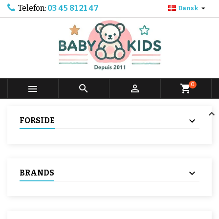
Telefon:
03 45 81 21 47

Dansk
0



shopping_cart
FORSIDE
BRANDS