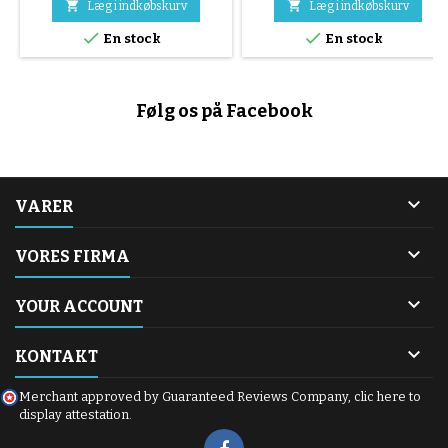


Læg i indkøbskurv
Læg i indkøbskurv


En stock
En stock
Følg os på Facebook

VARER

VORES FIRMA

YOUR ACCOUNT

KONTAKT
Merchant approved by Guaranteed Reviews Company,
clic here to
display attestation
.