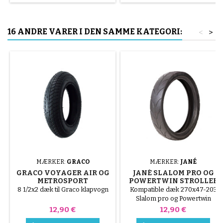
16 ANDRE VARER I DEN SAMME KATEGORI:
<
>
MÆRKER:
GRACO
MÆRKER:
JANÉ
GRACO VOYAGER AIR OG
JANÉ SLALOM PRO OG
METROSPORT
POWERTWIN STROLLER
KLAPVOGNSDÆK
DÆK
8 1/2x2 dæk til Graco klapvogn
Kompatible dæk 270x47-203
Slalom pro og Powertwin
Pris
Pris
12,90 €
12,90 €