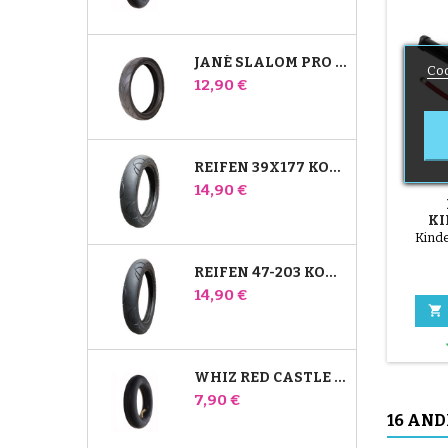
JANÉ SLALOM PRO UND POWERTWIN KINDERWAGENREIFEN
Coo
Preis
12,90 €
REIFEN 39X177 KOMPATIBEL MIT BUGABOO DONKEY KINDERWAGEN - FÜR VORDERRAD
Preis
14,90 €
KI
FAH
Kind
REIFEN 47-203 KOMPATIBEL MIT BUGABOO DONKEY KINDERWAGEN - FÜR HINTERRAD
Preis
14,90 €

WHIZ RED CASTLE HINTERES INNENROHR
Preis
7,90 €
16 AND