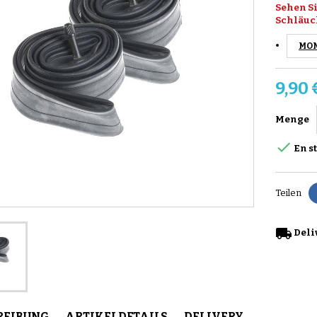
Sehen Si
Schläuc
MON
9,90 
Menge

En s
Teilen
local_shipping
Deliv
REIBUNG
ARTIKELDETAILS
DELIVERY