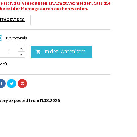
e sich das Video unten an, um zu vermeiden, dass die
he bei der Montage durchstochen werden.
TAGEVIDEO.
€
Bruttopreis
In den Warenkorb

tock
ery expected from 11.08.2026