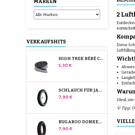
MARKEN
2 Luf
Entdecken
entwickel
Kompat
VERKAUFSHITS
Diese Sch
Luftfüllung
Wichti
HIGH TREK BÉBÉ CONFORT SCHLAUCH
Preis
5,30 €
Abmess
Gerades
Langle
Einfac
SCHLAUCH FÜR JANÉ SLALOM PRO UND POWERTWIN KINDERWAGEN
Warum 
Preis
7,90 €
Ideal, um
💡 Tipp: 
VIELLE
BUGABOO DONKEY KINDERWAGEN FRONT INNENROHR
Preis
7,90 €