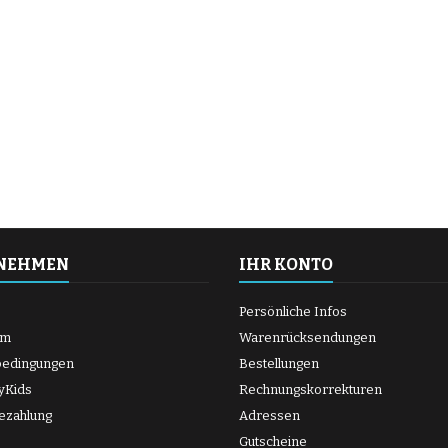
NEHMEN
IHR KONTO
Persönliche Infos
um
Warenrücksendungen
bedingungen
Bestellungen
yKids
Rechnungskorrekturen
ezahlung
Adressen
Gutscheine