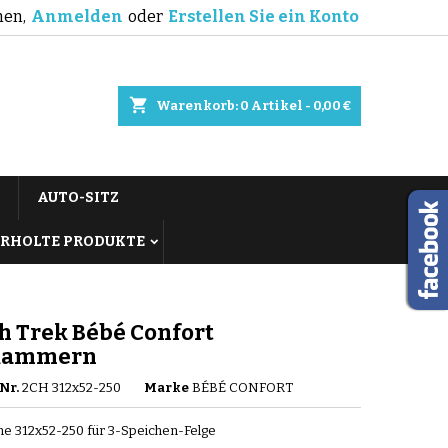
en,
Anmelden
oder
Erstellen Sie ein Konto
shopping_cart
Warenkorb:
0
Artikel - 0,00 €
AUTO-SITZ
RHOLTE PRODUKTE
h Trek Bébé Confort
kammern
Nr.
2CH 312x52-250
Marke
BÉBÉ CONFORT
he 312x52-250 für 3-Speichen-Felge