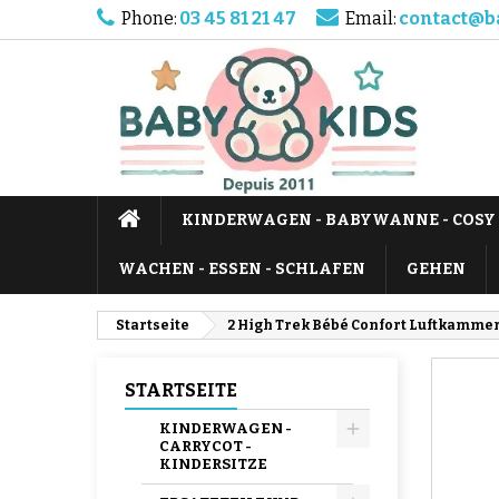
Phone:
03 45 81 21 47
Email:
contact@b
KINDERWAGEN - BABYWANNE - COSY
WACHEN - ESSEN - SCHLAFEN
GEHEN
Startseite
2 High Trek Bébé Confort Luftkamme
STARTSEITE
KINDERWAGEN -
CARRYCOT -
KINDERSITZE