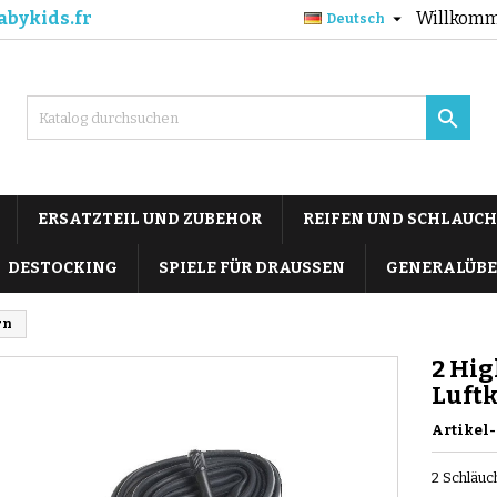
abykids.fr
Willkomm

Deutsch

ERSATZTEIL UND ZUBEHOR
REIFEN UND SCHLAUCH
DESTOCKING
SPIELE FÜR DRAUSSEN
GENERALÜBE
rn
2 Hig
Luft
Artikel-
2 Schläuc