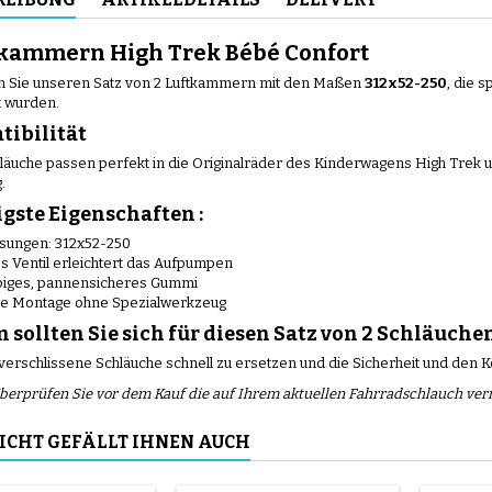
tkammern High Trek Bébé Confort
 Sie unseren Satz von 2 Luftkammern mit den Maßen
312x52-250
, die 
t wurden.
ibilität
läuche passen perfekt in die Originalräder des Kinderwagens High Trek u
.
gste Eigenschaften :
ungen: 312x52-250
 Ventil erleichtert das Aufpumpen
biges, pannensicheres Gummi
he Montage ohne Spezialwerkzeug
sollten Sie sich für diesen Satz von 2 Schläuche
 verschlissene Schläuche schnell zu ersetzen und die Sicherheit und den 
Überprüfen Sie vor dem Kauf die auf Ihrem aktuellen Fahrradschlauch ve
ICHT GEFÄLLT IHNEN AUCH