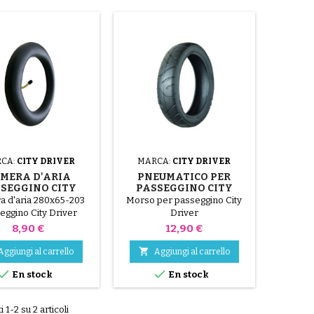
CA:
CITY DRIVER
MARCA:
CITY DRIVER
MERA D'ARIA
PNEUMATICO PER
SEGGINO CITY
PASSEGGINO CITY
DRIVER
DRIVER
 d'aria 280x65-203
Morso per passeggino City
eggino City Driver
Driver
Prezzo
Prezzo
8,90 €
12,90 €

Aggiungi al carrello
Aggiungi al carrello


En stock
En stock
i 1-2 su 2 articoli