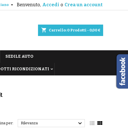
Benvenuto,
Accedi
o
Crea un account

liano
shopping_cart
Carrello:
0
Prodotti - 0,00 €
SEDILE AUTO
OTTI RICONDIZIONATI
R



ina per:
Rilevanza