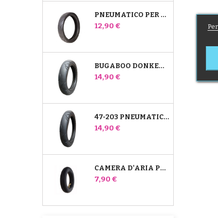
PNEUMATICO PER PASSEGGINO JANÉ SLALOM PRO E POWERTWIN
Prezzo
12,90 €
Per
BUGABOO DONKEY 39X177 PNEUMATICO COMPATIBILE PER PASSEGGINO - PER RUOTA ANTERIORE
Prezzo
14,90 €
47-203 PNEUMATICO COMPATIBILE CON IL PASSEGGINO BUGABOO DONKEY - PER RUOTA POSTERIORE
Prezzo
14,90 €
CAMERA D'ARIA POSTERIORE WHIZ RED CASTLE
Prezzo
7,90 €