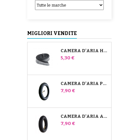
MIGLIORI VENDITE
CAMERA D'ARIA HIGH TREK BÉBÉ CONFORT
Prezzo
5,30 €
CAMERA D'ARIA PER PASSEGGINO JANÉ SLALOM PRO E POWERTWIN
Prezzo
7,90 €
CAMERA D'ARIA ANTERIORE DEL PASSEGGINO BUGABOO DONKEY
Prezzo
7,90 €