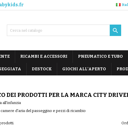
abykids.fr
Ita

ENTE
RICAMBI E ACCESSORI
PNEUMATICO E TUBO
SEGGIATA
DESTOCK
GIOCHI ALL'APERTO
PROD
O DEI PRODOTTI PER LA MARCA CITY DRIVE
 all'infanzia
amere d'aria del passeggino e pezzi di ricambio
prodotti.
Ord