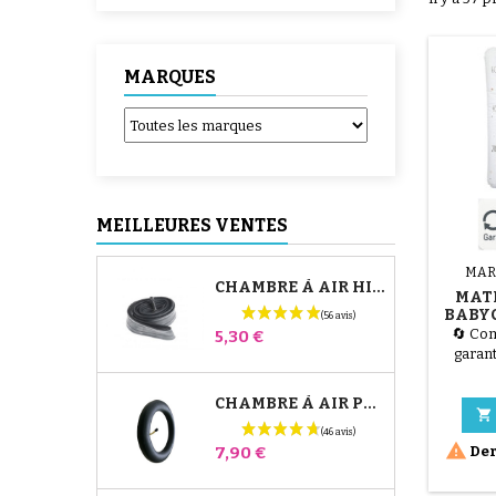
MARQUES
MEILLEURES VENTES
MAR
CHAMBRE À AIR HIGH TREK BÉBÉ CONFORT
MAT
BABYC
HAPP
🔄 Com
Prix
5,30 €
garant
d’un r
emball
CHAMBRE À AIR POUSSETTE JANÉ SLALOM PRO ET POWERTWIN
nos t

fonct

Prix
Der
7,90 €
Langer 
Happy L
allie 