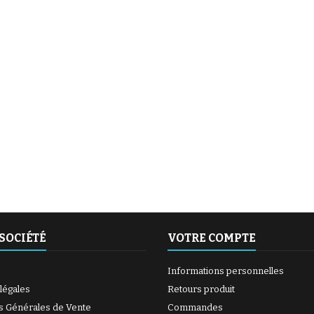
 les chutes et protège
Fonction Tare (pour peser
de mou
du froid....
bébé avec une serviette), le...
tapis 
(6 avis)
(27 avis)
SOCIÉTÉ
VOTRE COMPTE
Informations personnelles
légales
Retours produit
s Générales de Vente
Commandes