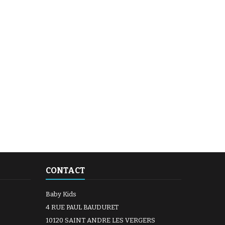
Antidérapant et équipé de
vement unique. Ce
poignées de...
doux, rembourré et
très...
CONTACT
Baby Kids
4 RUE PAUL BAUDURET
10120 SAINT ANDRE LES VERGERS