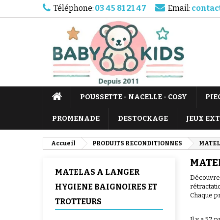
Téléphone:
03 45 81 21 47
Email:
contac
POUSSETTE - NACELLE - COSY
PIE
PROMENADE
DESTOCKAGE
JEUX EX
Accueil
PRODUITS RECONDITIONNES
MATEL
MATE
MATELAS A LANGER
Découvrez
HYGIENE BAIGNOIRES ET
rétractat
Chaque pr
TROTTEURS
Il y a 57 p