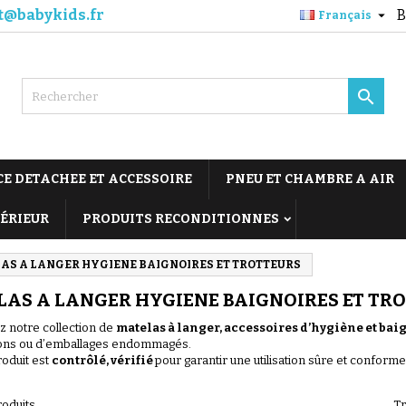
t@babykids.fr
B

Français

CE DETACHEE ET ACCESSOIRE
PNEU ET CHAMBRE A AIR
TÉRIEUR
PRODUITS RECONDITIONNES
AS A LANGER HYGIENE BAIGNOIRES ET TROTTEURS
LAS A LANGER HYGIENE BAIGNOIRES ET TR
 notre collection de
matelas à langer, accessoires d’hygiène et ba
ions ou d’emballages endommagés.
oduit est
contrôlé, vérifié
pour garantir une utilisation sûre et conforme
roduits.
Tr