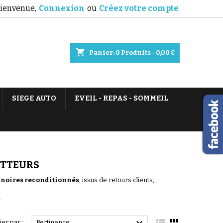
ienvenue,
Connexion
ou
Créez votre compte
shopping_cart
Panier:
0
Produits - 0,00 €
SIEGE AUTO
EVEIL - REPAS - SOMMEIL
OTTEURS
ignoires reconditionnés
, issus de retours clients,
.


ier par :
Pertinence