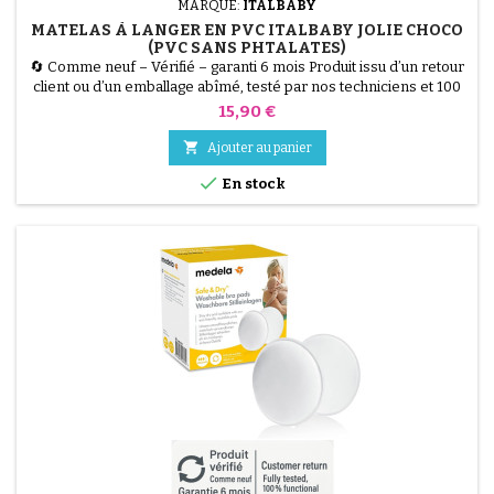
MARQUE:
ITALBABY
MATELAS À LANGER EN PVC ITALBABY JOLIE CHOCO
(PVC SANS PHTALATES)
🔄 Comme neuf – Vérifié – garanti 6 mois Produit issu d’un retour
client ou d’un emballage abîmé, testé par nos techniciens et 100
% fonctionnel. Assurez confort et sécurité à votre bébé pendant
Prix
15,90 €
le change avec le Matelas à Langer Italbaby Jolie. Fabriqué en PVC
souple sans phtalates, il est hygiénique et facilement lavable. Ses

Ajouter au panier
deux bords rehaussés offrent...

En stock