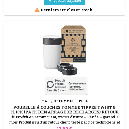
PVC imperméable est facile à nettoyer, tandis que son garnissage

Ajouter au panier
en ouate de polyester assure un...

Derniers articles en stock
MARQUE:
TOMMEE TIPPEE
POUBELLE À COUCHES TOMMEE TIPPEE TWIST &
CLICK (PACK DÉMARRAGE X2 RECHARGES) RETOUR
CLIENT, TRACES D'USURE
🔄 Produit en retour client, traces d'usure – Vérifié – garanti 3
mois Produit issu d’un retour client, testé par nos techniciens et
100 % fonctionnel. La Poubelle à Couches Tommee Tippee Twist
Prix
12,90 €