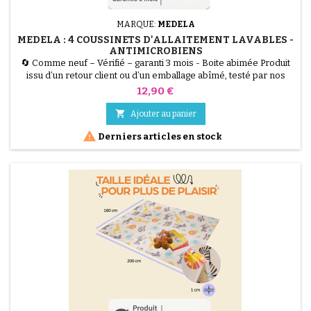
MARQUE:
MEDELA
MEDELA : 4 COUSSINETS D'ALLAITEMENT LAVABLES -
ANTIMICROBIENS
🔄 Comme neuf – Vérifié – garanti 3 mois - Boite abimée Produit
issu d’un retour client ou d’un emballage abîmé, testé par nos
techniciens et 100 % fonctionnel. Les Coussinets d'Allaitement
Prix
12,90 €
Lavables Medela (Lot de 4) sont la solution écologique et
hygiénique pour les fuites de lait. Fabriqués dans un matériau

Ajouter au panier
antimicrobien spécial qui réduit les odeurs,...

Derniers articles en stock