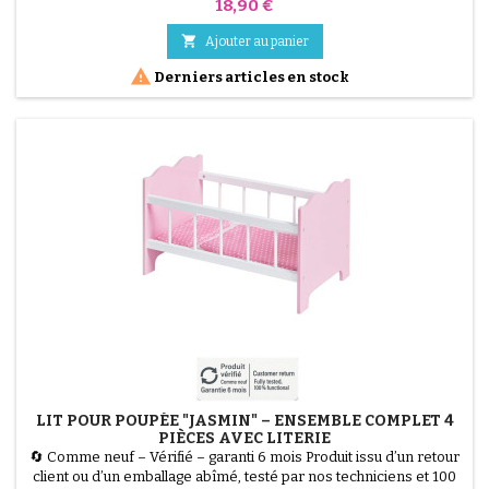
% fonctionnel. Gagnez de la place sans sacrifier le confort ! La
Prix
18,90 €
Baignoire Pliable Mobiclinic Bubba est la solution parfaite pour les
petits espaces et les voyages. Dotée d'un intérieur et de pieds

Ajouter au panier
antidérapants pour une...

Derniers articles en stock
LIT POUR POUPÉE "JASMIN" – ENSEMBLE COMPLET 4
PIÈCES AVEC LITERIE
🔄 Comme neuf – Vérifié – garanti 6 mois Produit issu d’un retour
client ou d’un emballage abîmé, testé par nos techniciens et 100