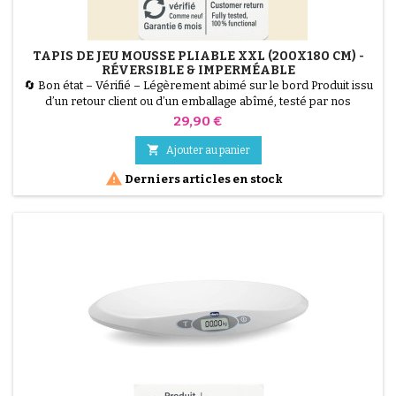
TAPIS DE JEU MOUSSE PLIABLE XXL (200X180 CM) -
RÉVERSIBLE & IMPERMÉABLE
🔄 Bon état – Vérifié – Légèrement abimé sur le bord Produit issu
d’un retour client ou d’un emballage abîmé, testé par nos
techniciens et 100 % fonctionnel. Offrez à votre enfant un espace
Prix
29,90 €
de jeu géant et sécurisé avec ce Tapis de Jeu Pliable XXL (200 x
180 cm). Fabriqué en mousse XPE épaisse (1 cm) et isolante, il

Ajouter au panier
amortit les chutes et protège du froid....

Derniers articles en stock