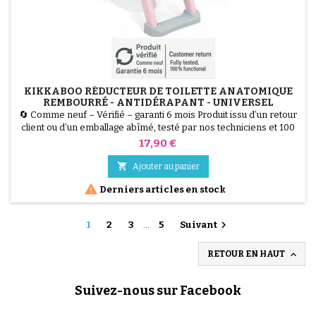
KIKKABOO RÉDUCTEUR DE TOILETTE ANATOMIQUE
REMBOURRÉ - ANTIDÉRAPANT - UNIVERSEL
🔄 Comme neuf – Vérifié – garanti 6 mois Produit issu d’un retour
client ou d’un emballage abîmé, testé par nos techniciens et 100
% fonctionnel. Le Réducteur de Toilette KikkaBoo facilite
Prix
17,90 €
l'apprentissage de la propreté. Il est doté d'une assise
anatomique et d'un rembourrage doux pour un confort maximal

Ajouter au panier
de l'enfant. Antidérapant et équipé de poignées de...

Derniers articles en stock

1
2
3
…
5
Suivant

RETOUR EN HAUT
Suivez-nous sur Facebook