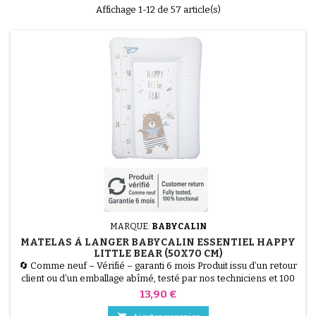
Affichage 1-12 de 57 article(s)
MARQUE:
BABYCALIN
MATELAS À LANGER BABYCALIN ESSENTIEL HAPPY
LITTLE BEAR (50X70 CM)
🔄 Comme neuf – Vérifié – garanti 6 mois Produit issu d’un retour
client ou d’un emballage abîmé, testé par nos techniciens et 100
% fonctionnel. Le Matelas à Langer BABYCALIN Essentiel Happy
Prix
13,90 €
Little Bear (50x70 cm) allie hygiène et confort. Sa surface 100%