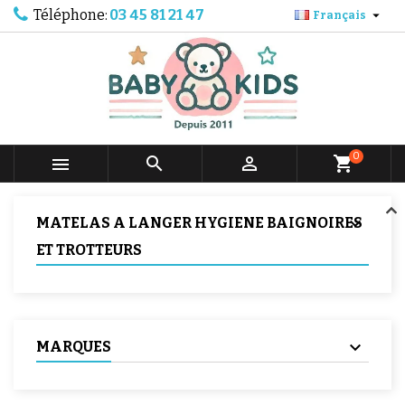
Téléphone:
03 45 81 21 47

Français
0



shopping_cart
MATELAS A LANGER HYGIENE BAIGNOIRES
ET TROTTEURS
MARQUES