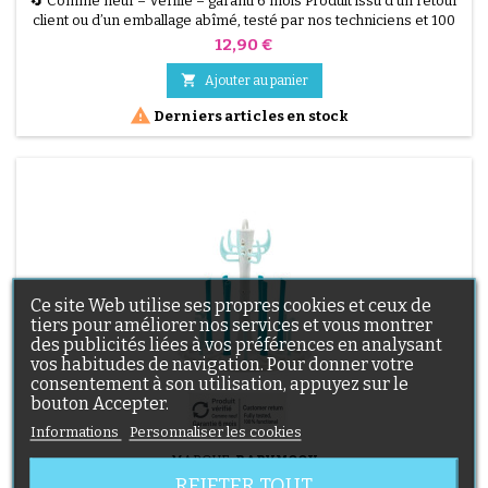
🔄 Comme neuf – Vérifié – garanti 6 mois Produit issu d’un retour
client ou d’un emballage abîmé, testé par nos techniciens et 100
% fonctionnel. Poubelle à couches Tommee Tippee Twist &amp;
Prix
12,90 €
Click, grande capacité, système anti-odeurs et anti-germes.
Vendu sans recharges, recharges disponibles séparément.

Ajouter au panier

Derniers articles en stock
Ce site Web utilise ses propres cookies et ceux de
tiers pour améliorer nos services et vous montrer
des publicités liées à vos préférences en analysant
vos habitudes de navigation. Pour donner votre
consentement à son utilisation, appuyez sur le
bouton Accepter.
Informations
Personnaliser les cookies
MARQUE:
BABYMOOV
REJETER TOUT
ÉGOUTTOIR BABYMOOV – COMPATIBLE