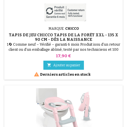
MARQUE:
CHICCO
TAPIS DE JEU CHICCO TAPIS DE LA FORÊT XXL - 135 X
90 CM - DÈS LA NAISSANCE
1🔄 Comme neuf – Vérifié – garanti 6 mois Produit issu d’un retour
client ou d’un emballage abîmé, testé par nos techniciens et 100
% fonctionnel. Offrez à votre bébé un espace de jeu géant avec le
Prix
17,90 €
Tapis de Jeu Chicco Tapis de la Forêt XXL. Ses dimensions extra
larges (135 x 90 cm) offrent une liberté de mouvement unique. Ce

Ajouter au panier
tapis doux, rembourré et très...

Derniers articles en stock