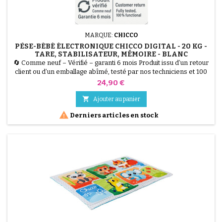
MARQUE:
CHICCO
PÈSE-BÉBÉ ÉLECTRONIQUE CHICCO DIGITAL - 20 KG -
TARE, STABILISATEUR, MÉMOIRE - BLANC
🔄 Comme neuf – Vérifié – garanti 6 mois Produit issu d’un retour
client ou d’un emballage abîmé, testé par nos techniciens et 100
% fonctionnel. Ce Pèse-Bébé Électronique Chicco Digital (Blanc)
Prix
24,90 €
vous assure un suivi de croissance ultra-précis jusqu'à 20 kg. Il
intègre 3 fonctions essentielles : la Fonction Tare (pour peser

Ajouter au panier
bébé avec une serviette), le...

Derniers articles en stock