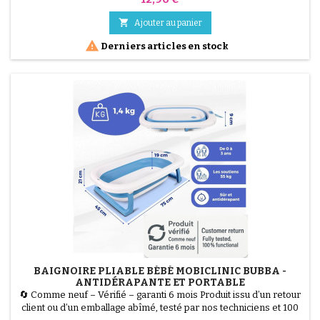
&amp; Click est la solution la plus hygiénique pour la chambre de
bébé. Grâce à son mécanisme Twist &amp; Click, chaque couche

Ajouter au panier
est enveloppée individuellement par...

Derniers articles en stock
BAIGNOIRE PLIABLE BÉBÉ MOBICLINIC BUBBA -
ANTIDÉRAPANTE ET PORTABLE
🔄 Comme neuf – Vérifié – garanti 6 mois Produit issu d’un retour
client ou d’un emballage abîmé, testé par nos techniciens et 100