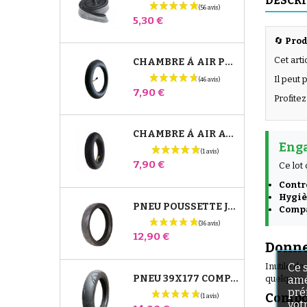
DESCR
Prix
5,30 €
🔄
Prod
Cet art
CHAMBRE À AIR POUSSETTE JANÉ SLALOM PRO ET POWERTWIN
Il peut
Prix
7,90 €
Profitez
CHAMBRE À AIR AVANT POUSSETTE BUGABOO DONKEY
Enga
Prix
7,90 €
Ce lo
Contrô
Hygiè
PNEU POUSSETTE JANÉ SLALOM PRO ET POWERTWIN
Compat
Prix
12,90 €
Donne
Ce 
Inutile d
PNEU 39X177 COMPATIBLE POUSSETTE BUGABOO DONKEY - POUR ROUE AVANT
amé
quelques 
pré
Compos
vot