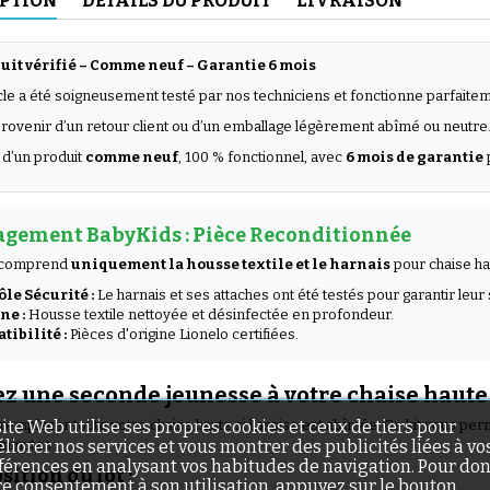
IPTION
DÉTAILS DU PRODUIT
LIVRAISON
uit vérifié – Comme neuf – Garantie 6 mois
icle a été soigneusement testé par nos techniciens et fonctionne parfaite
 provenir d’un retour client ou d’un emballage légèrement abîmé ou neutre
 d’un produit
comme neuf
, 100 % fonctionnel, avec
6 mois de garantie
gement BabyKids : Pièce Reconditionnée
t comprend
uniquement la housse textile et le harnais
pour chaise h
le Sécurité :
Le harnais et ses attaches ont été testés pour garantir leur s
ne :
Housse textile nettoyée et désinfectée en profondeur.
ibilité :
Pièces d'origine Lionelo certifiées.
z une seconde jeunesse à votre chaise haute
site Web utilise ses propres cookies et ceux de tiers pour
e remplacer toute votre chaise haute si l'assise est abîmée. Ce kit vous p
liorer nos services et vous montrer des publicités liées à vo
minutes.
férences en analysant vos habitudes de navigation. Pour do
ition du lot :
re consentement à son utilisation, appuyez sur le bouton