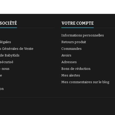
SOCIÉTÉ
VOTRE COMPTE
(27 avis)
Informations personnelles
légales
Retours produit
s Générales de Vente
Commandes
 de BabyKids
Avoirs
sécurisé
Adresses
z-nous
Bons de réduction
te
Mes alertes
Mes commentaires sur le blog
ion