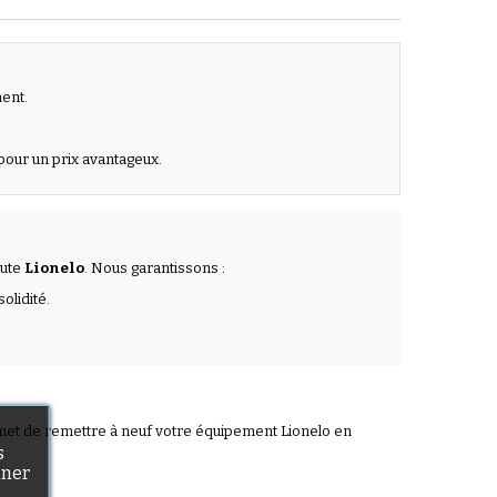
ment.
.
pour un prix avantageux.
aute
Lionelo
. Nous garantissons :
olidité.
ermet de remettre à neuf votre équipement Lionelo en
s
nner