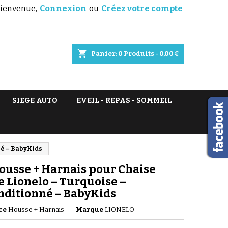
ienvenue,
Connexion
ou
Créez votre compte
shopping_cart
Panier:
0
Produits - 0,00 €
SIEGE AUTO
EVEIL - REPAS - SOMMEIL
né – BabyKids
ousse + Harnais pour Chaise
 Lionelo – Turquoise –
nditionné – BabyKids
ce
Housse + Harnais
Marque
LIONELO