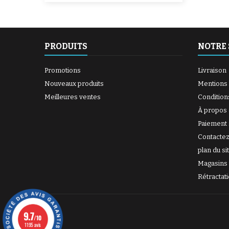
PRODUITS
NOTRE 
Promotions
Livraison
Nouveaux produits
Mentions 
Meilleures ventes
Condition
À propos
Paiement 
Contacte
plan du si
Magasins
Rétractat
9.7
/10
1195 avis