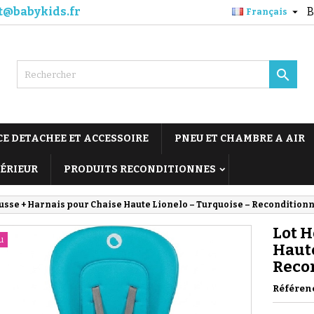
t@babykids.fr
B

Français

CE DETACHEE ET ACCESSOIRE
PNEU ET CHAMBRE A AIR
TÉRIEUR
PRODUITS RECONDITIONNES
usse + Harnais pour Chaise Haute Lionelo – Turquoise – Recondition
Lot H
u
Haute
Reco
Référen