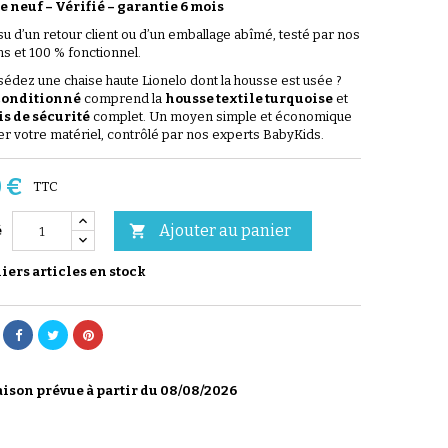
 neuf – Vérifié
–
garantie 6 mois
ssu d’un retour client ou d’un emballage abîmé, testé par nos
ns et 100 % fonctionnel.
édez une chaise haute Lionelo dont la housse est usée ?
conditionné
comprend la
housse textile turquoise
et
s de sécurité
complet. Un moyen simple et économique
r votre matériel, contrôlé par nos experts BabyKids.
 €
TTC
Ajouter au panier

é
ers articles en stock
ison prévue à partir du 08/08/2026