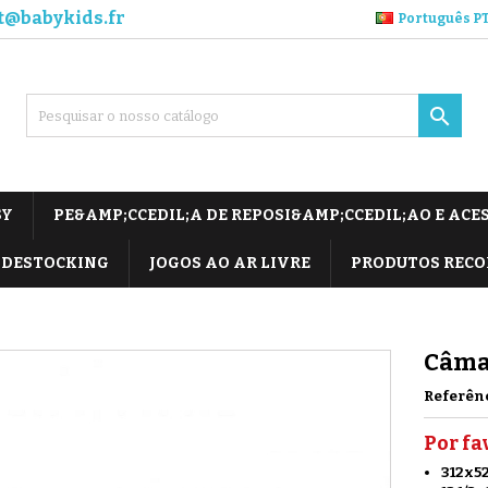
t@babykids.fr
Português P

SY
PE&AMP;CCEDIL;A DE REPOSI&AMP;CCEDIL;AO E ACE
DESTOCKING
JOGOS AO AR LIVRE
PRODUTOS REC
Câmar
Referên
Por fa
312x52