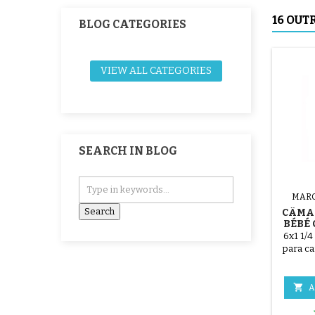
16 OUT
BLOG CATEGORIES
VIEW ALL CATEGORIES
SEARCH IN BLOG
MARC
CÂMA
BÉBÉ
6x1 1/4
para ca

A