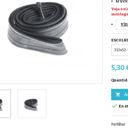
12 1/2
Veja o v
montag
VÍD
ESCOLH
5,30 
Quantid
A


En s
Partilhar