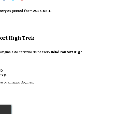
very expected from 2026-08-11
fort High Trek
riginais do carrinho de passeio
Bébé Confort High
50
x 2¼
rve o tamanho do pneu.