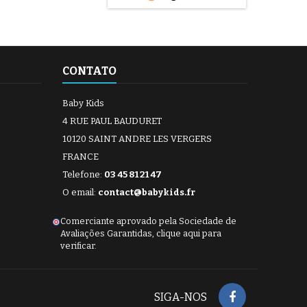
spalhar a cola
memente à volta do
/ Esperar cerca de 1
até a cola deixar de
. 6/ Colocar o penso
no...
CONTATO
Baby Kids
4 RUE PAUL BAUDURET
10120 SAINT ANDRE LES VERGERS
FRANCE
Telefone:
03 45 81 21 47
O email:
contact@babykids.fr
Comerciante aprovado pela Sociedade de
Avaliações Garantidas,
clique aqui para
verificar
.
SIGA-NOS