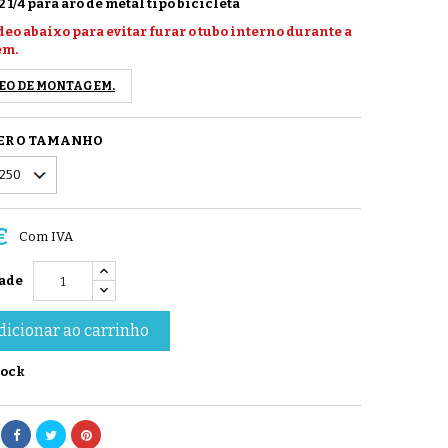
x2 1/4 para aro de metal tipo bicicleta
ídeo abaixo para evitar furar o tubo interno durante a
em.
EO DE MONTAGEM.
ER O TAMANHO
€
Com IVA
ade
dicionar ao carrinho
tock