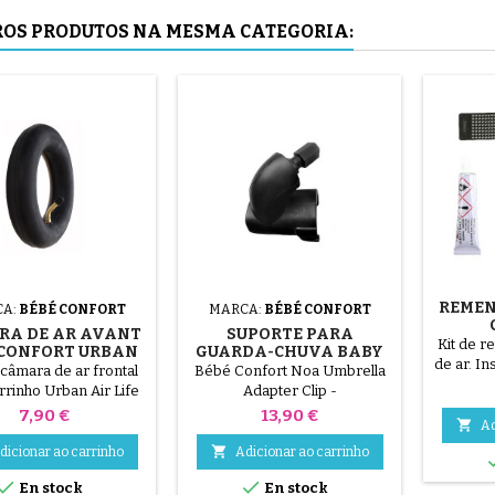
a câmara de ar.
com 3 r
ROS PRODUTOS NA MESMA CATEGORIA:
com raio
REMEN
A:
BÉBÉ CONFORT
MARCA:
BÉBÉ CONFORT
RA DE AR AVANT
SUPORTE PARA
Kit de r
 CONFORT URBAN
GUARDA-CHUVA BABY
de ar. In
AIR LIFE
CONFORT NOA
 câmara de ar frontal
Bébé Confort Noa Umbrella
1/ Loca
STROLLER
rrinho Urban Air Life
Adapter Clip -
inter
Preço
Preço
7,90 €
13,90 €
superfíc

Ad
remend

dicionar ao carrinho
Adicionar ao carrinho
fornecid
limpar e 


En stock
En stock