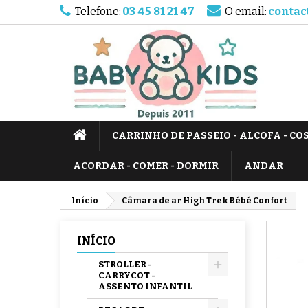
Telefone:
03 45 81 21 47
O email:
contac
CARRINHO DE PASSEIO - ALCOFA - CO
ACORDAR - COMER - DORMIR
ANDAR
Início
Câmara de ar High Trek Bébé Confort
INÍCIO
STROLLER -
CARRYCOT -
ASSENTO INFANTIL