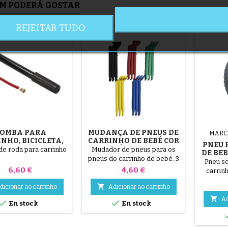
M PODERÁ GOSTAR
REJEITAR TUDO
OMBA PARA
MUDANÇA DE PNEUS DE
MARC
NHO, BICICLETA,
CARRINHO DE BEBÉ COR
PNEU 
SCOOTER
ALEATÓRIA 1 PACOTE
e roda para carrinho
Mudador de pneus para os
DE BE
DE 3 PEÇAS
pneus do carrinho de bebé. 3
HIGH T
Pneu so
peças de plástico de alta
Preço
Preço
OU 12
6,60 €
4,60 €
carrin
qualidade, cores aleatórias,
Confort 
preto, vermelho, verde,

dicionar ao carrinho
Adicionar ao carrinho
em dois 
amarelo e azul ou 3 peças em
o tipo 

Ad


En stock
En stock
aço ( cinzento ) O pneu é
raios m
montado à mão, sem
escolha
ferramentas, para evitar furar
312x52-2