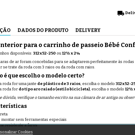
local_shipping
Deli
IÇÃO
DADOS DO PRODUTO
DELIVERY
interior para o carrinho de passeio Bébé Con
nhos disponíveis:
312x52-250
ou
12½ x 2¼
aras de ar foram concebidas para se adaptarem perfeitamente às rodas o
er se trate da roda com 3 raios ou da roda com raios.
 é que escolho o modelo certo?
a roda for uma jante
de plástico de 3 raios
, escolha o modelo
312x52-2
a roda for
do tipo aro raiado (estilo bicicleta)
, escolha o modelo
12½ 
e dúvida, verifique o tamanho escrito na sua câmara de ar antiga ou obse
aterísticas
 reta
de montar sem ferramentas especiais
a resistente a furos
sonalizar Cookies