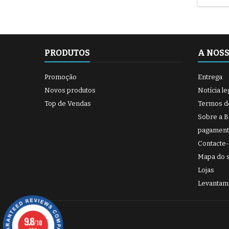
PRODUTOS
A NOS
Promoção
Entrega
Novos produtos
Notícia le
Top de Vendas
Termos d
Sobre a 
pagament
Contacte
Mapa do s
Lojas
Levantam
9.8
/10