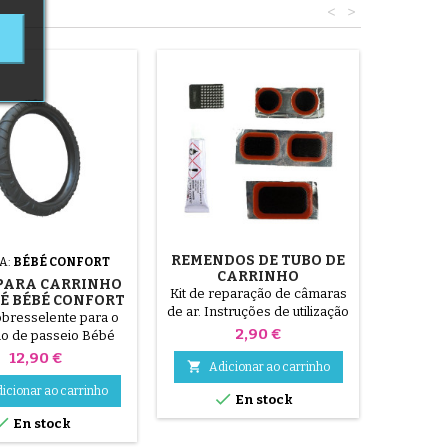
<
>
REMENDOS DE TUBO DE
A:
BÉBÉ CONFORT
CARRINHO
PARA CARRINHO
Kit de reparação de câmaras
BÉ BÉBÉ CONFORT
de ar. Instruções de utilização
REK - 312X52-250
bresselente para o
1/ Localizar o furo no tubo
½X2¼ CONSOANTE
Preço
2,90 €
ho de passeio Bébé
A JANTE
interior. 2/ Esfregar a
High Trek, disponível
Preço
12,90 €
superfície que vai receber o

Adicionar ao carrinho
tamanhos, consoante
remendo com o raspador
de jante (3 raios ou
icionar ao carrinho

En stock
fornecido. 3/ Desengordurar,
etálicos). Por favor,
limpar e secar a superfície. 4/

En stock
 entre os 2 tamanhos
Espalhar a cola
50 (jante de plástico