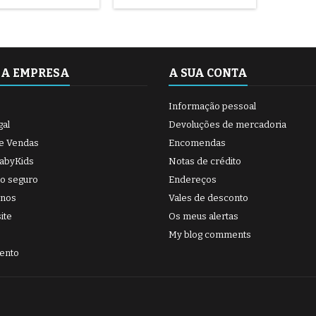
E
unifor
furo. 5
minuto 
brilhar
SA EMPRESA
A SUA CONTA
Informação pessoal
gal
Devoluções de mercadoria
e Vendas
Encomendas
BabyKids
Notas de crédito
o seguro
Endereços
-nos
Vales de desconto
ite
Os meus alertas
My blog comments
ento