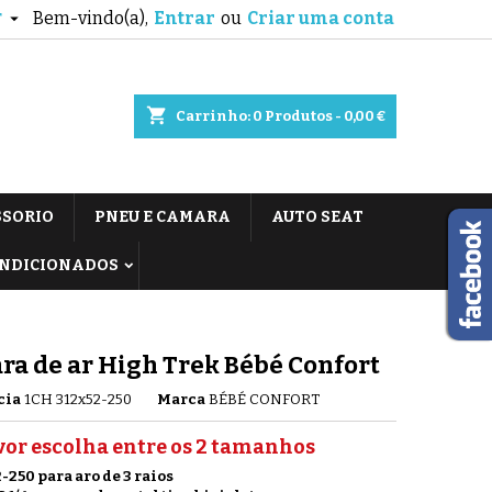
Bem-vindo(a),
Entrar
ou
Criar uma conta

T
shopping_cart
Carrinho:
0
Produtos - 0,00 €
SSORIO
PNEU E CAMARA
AUTO SEAT
ONDICIONADOS
a de ar High Trek Bébé Confort
cia
1CH 312x52-250
Marca
BÉBÉ CONFORT
vor escolha entre os 2 tamanhos
-250 para aro de 3 raios