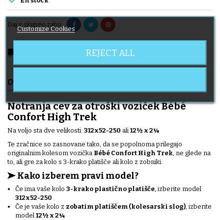
En stock
Daj v skupno rabo
Customize Cookies
local_shipping
REJECT ALL
Delivery expected from 2026-08-11
OPIS
TEHNIČNE LASTNOSTI
DELIVERY
Notranja cev za otroški voziček Bébé
Confort High Trek
Na voljo sta dve velikosti:
312x52-250
ali
12½ x 2¼
Te zračnice so zasnovane tako, da se popolnoma prilegajo
originalnim kolesom vozička
Bébé Confort High Trek
, ne glede na
to, ali gre za kolo s 3-krako platišče ali kolo z zobniki.
➤ Kako izberem pravi model?
Če ima vaše kolo
3-krako plastično platišče
, izberite model
312x52-250
Če je vaše kolo z
zobatim platiščem (kolesarski slog)
, izberite
model
12½ x 2¼