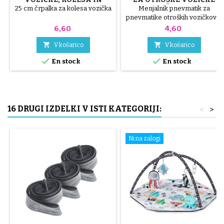
SKUTERJE
NAKLJUČNE BARVE 1
25 cm črpalka za kolesa vozička
Menjalnik pnevmatik za
PAKET S 3 KOSI
pnevmatike otroških vozičkov. 3
visokokakovostni plastični deli,
Cena
Cena
6,60
4,60
naključne barve, črna, rdeča,
zelena, rumena in modra ali 3


V košarico
V košarico
jekleni deli ( siva ) Pnevmatiko


En stock
En stock
namestite ročno, brez orodja,
da ne predrete notranje cevi.
16 DRUGI IZDELKI V ISTI KATEGORIJI:
<
>
Ni na zalogi