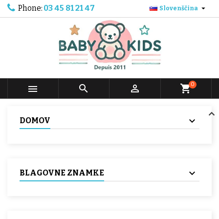
Phone:
03 45 81 21 47

Slovenščina
0



shopping_cart
DOMOV
BLAGOVNE ZNAMKE