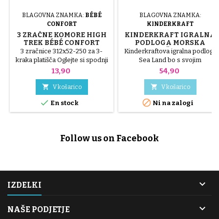
BLAGOVNA ZNAMKA:
BÉBÉ
BLAGOVNA ZNAMKA:
CONFORT
KINDERKRAFT
3 ZRAČNE KOMORE HIGH
KINDERKRAFT IGRALNA
TREK BÉBÉ CONFORT
PODLOGA MORSKA
DEŽELA
3 zračnice 312x52-250 za 3-
Kinderkraftova igralna podloga
kraka platišča Oglejte si spodnji
Sea Land bo s svojim
videoposnetek, da se izognete
mornarskim slogom zagotovo
Cena
Cena
13,90
54,90
vrtanju notranjih cevi med
navdušila najmlajše!
sestavljanjem. VIDEO O


V košarico
V košarico
SESTAVLJANJU.


En stock
Ni na zalogi
Follow us on Facebook

IZDELKI

NAŠE PODJETJE