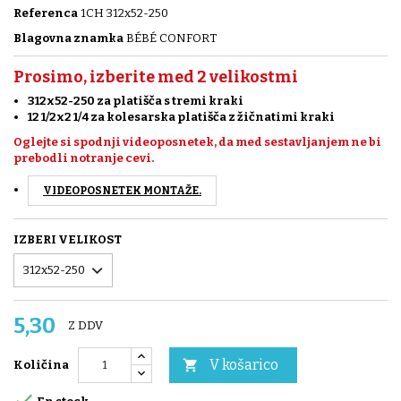
Referenca
1CH 312x52-250
Blagovna znamka
BÉBÉ CONFORT
Prosimo, izberite med 2 velikostmi
312x52-250 za platišča s tremi kraki
12 1/2x2 1/4 za kolesarska platišča z žičnatimi kraki
Oglejte si spodnji videoposnetek, da med sestavljanjem ne bi
prebodli notranje cevi.
VIDEOPOSNETEK MONTAŽE.
IZBERI VELIKOST
5,30
Z DDV
V košarico

Količina
