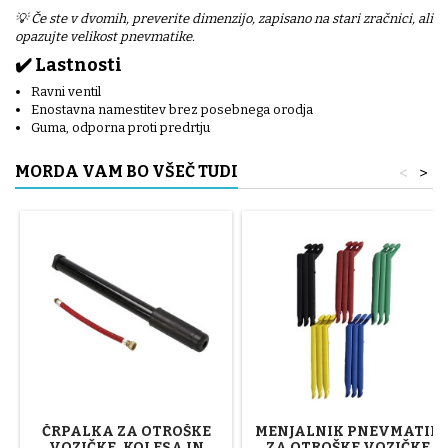
💡 Če ste v dvomih, preverite dimenzijo, zapisano na stari zračnici, ali
opazujte velikost pnevmatike.
✔️ Lastnosti
Ravni ventil
Enostavna namestitev brez posebnega orodja
Guma, odporna proti predrtju
MORDA VAM BO VŠEČ TUDI
<
>
ČRPALKA ZA OTROŠKE
MENJALNIK PNEVMATIK
VOZIČKE, KOLESA IN
ZA OTROŠKE VOZIČKE