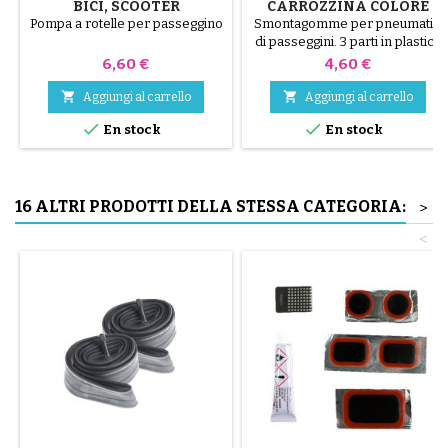
BICI, SCOOTER
CARROZZINA COLORE
CASUALE 1 CONFEZIONE
Pompa a rotelle per passeggino
Smontagomme per pneumatici
DA 3 PEZZI
di passeggini. 3 parti in plastica
di alta qualità, colori casuali,
Prezzo
Prezzo
6,60 €
4,60 €
nero, rosso, verde, giallo e blu
oppure 3 parti in acciaio ( grigio


Aggiungi al carrello
Aggiungi al carrello
) Il montaggio del pneumatico


En stock
En stock
avviene a mano, senza attrezzi,
per evitare di forare la camera
d'aria.
16 ALTRI PRODOTTI DELLA STESSA CATEGORIA:
>
<