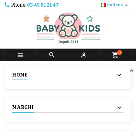
Phone:
03 45 81 21 47

Italiano
0



shopping_cart
HOME
MARCHI