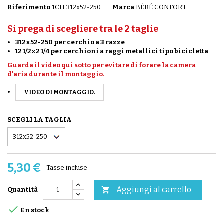
Riferimento
1CH 312x52-250
Marca
BÉBÉ CONFORT
Si prega di scegliere tra le 2 taglie
312x52-250 per cerchio a 3 razze
12 1/2x2 1/4 per cerchioni a raggi metallici tipo bicicletta
Guarda il video qui sotto per evitare di forare la camera
d'aria durante il montaggio.
VIDEO DI MONTAGGIO.
SCEGLI LA TAGLIA
5,30 €
Tasse incluse
Aggiungi al carrello

Quantità

En stock