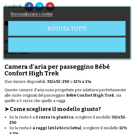
Condividi
Personalizzare i cookie
local_shipping
Delivery expected from 11/08/2026
RIFIUTA TUTTI
DESCRIZIONE
DETTAGLI DEL PRODOTTO
DELIVERY
Camera d'aria per passeggino Bébé
Confort High Trek
Due misure disponibili:
312x52-250
o
12½ x 2¼
Queste camere d'aria sono progettate per adattarsi perfettamente
alle ruote originali del passeggino
Bébé Confort High Trek
, sia
quelle a 3 razze che quelle a raggi.
➤ Come scegliere il modello giusto?
Se la ruota è a
3 razze in plastica
, scegliere il modello
312x52-
250
Se la ruota è
a raggi (stile bicicletta)
, scegliere il modello
12½
x 2¼