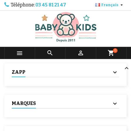
Téléphone:
03 45 81 21 47

Français
0



shopping_cart
ZAPP
MARQUES