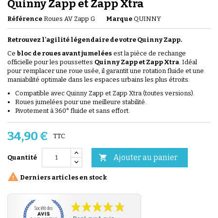
Quinny Zapp et Zapp Xtra
Référence
Roues AV Zapp G
Marque
QUINNY
Retrouvez l'agilité légendaire de votre Quinny Zapp.
Ce
bloc de roues avant jumelées
est la pièce de rechange
officielle pour les poussettes
Quinny Zapp et Zapp Xtra
. Idéal
pour remplacer une roue usée, il garantit une rotation fluide et une
maniabilité optimale dans les espaces urbains les plus étroits.
Compatible avec Quinny Zapp et Zapp Xtra (toutes versions).
Roues jumelées pour une meilleure stabilité.
Pivotement à 360° fluide et sans effort.
34,90 €
TTC
Ajouter au panier

Quantité

Derniers articles en stock