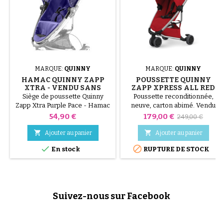
MARQUE:
QUINNY
MARQUE:
QUINNY
HAMAC QUINNY ZAPP
POUSSETTE QUINNY
XTRA - VENDU SANS
ZAPP XPRESS ALL RED
ADAPTATEURS
Siège de poussette Quinny
Poussette reconditionnée,
Zapp Xtra Purple Pace - Hamac
neuve, carton abimé. Vendu
non inclinable. Couleur Purple
sans paire de fixations pour
Prix
Prix
Prix
54,90 €
179,00 €
249,00 €
pace. Adaptateurs hamac non
siège auto Utilisable de 6 mois à
de
inclus.
3,5 ans Mode Relax et le large


Ajouter au panier
Ajouter au panier
canopy
base


En stock
RUPTURE DE STOCK
Suivez-nous sur Facebook