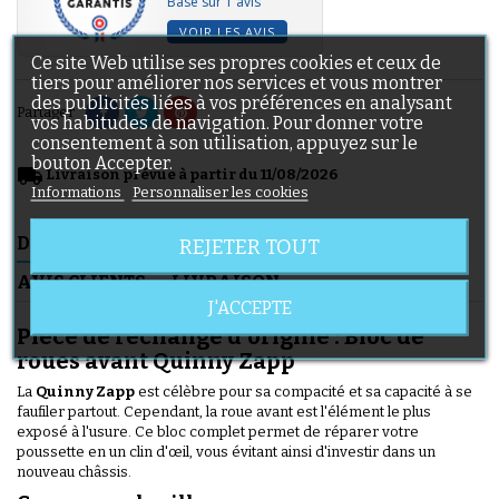
Basé sur 1 avis
VOIR LES AVIS
Ce site Web utilise ses propres cookies et ceux de
tiers pour améliorer nos services et vous montrer
des publicités liées à vos préférences en analysant
Partager
vos habitudes de navigation. Pour donner votre
consentement à son utilisation, appuyez sur le
bouton Accepter.
local_shipping
Livraison prévue à partir du 11/08/2026
Informations
Personnaliser les cookies
DESCRIPTION
DÉTAILS DU PRODUIT
REJETER TOUT
AVIS CLIENTS
LIVRAISON
J'ACCEPTE
Pièce de rechange d'origine : Bloc de
roues avant Quinny Zapp
La
Quinny Zapp
est célèbre pour sa compacité et sa capacité à se
faufiler partout. Cependant, la roue avant est l'élément le plus
exposé à l'usure. Ce bloc complet permet de réparer votre
poussette en un clin d'œil, vous évitant ainsi d'investir dans un
nouveau châssis.