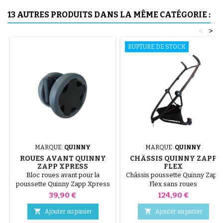
13 AUTRES PRODUITS DANS LA MÊME CATÉGORIE :
<
>
RUPTURE DE STOCK
MARQUE:
QUINNY
MARQUE:
QUINNY
ROUES AVANT QUINNY
CHÂSSIS QUINNY ZAPP
ZAPP XPRESS
FLEX
Bloc roues avant pour la
Châssis poussette Quinny Zapp
poussette Quinny Zapp Xpress
Flex sans roues
Prix
Prix
39,90 €
124,90 €


Ajouter au panier
Ajouter au panier