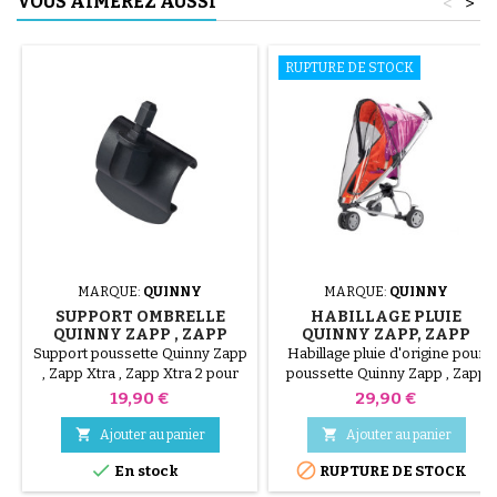
VOUS AIMEREZ AUSSI
<
>
RUPTURE DE STOCK
MARQUE:
QUINNY
MARQUE:
QUINNY
SUPPORT OMBRELLE
HABILLAGE PLUIE
QUINNY ZAPP , ZAPP
QUINNY ZAPP, ZAPP
XTRA , ZAPP XTRA 2
XTRA ET ZAPP XTRA 2
Support poussette Quinny Zapp
Habillage pluie d'origine pour
, Zapp Xtra , Zapp Xtra 2 pour
poussette Quinny Zapp , Zapp
fixer une ombrelle
Xtra et Zapp Xtra 2
Prix
Prix
19,90 €
29,90 €


Ajouter au panier
Ajouter au panier


En stock
RUPTURE DE STOCK