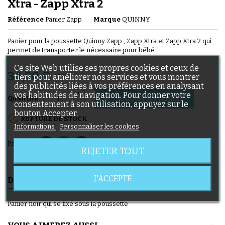
Xtra - Zapp Xtra 2
Référence
Panier Zapp
Marque
QUINNY
Panier pour la poussette Quinny Zapp , Zapp Xtra et Zapp Xtra 2 qui
permet de transporter le nécessaire pour bébé
Ce site Web utilise ses propres cookies et ceux de
34,90 €
tiers pour améliorer nos services et vous montrer
TTC
des publicités liées à vos préférences en analysant
vos habitudes de navigation. Pour donner votre
Ajouter au panier

Quantité
consentement à son utilisation, appuyez sur le
bouton Accepter.

RUPTURE DE STOCK
Informations
Personnaliser les cookies
Partager
REJETER TOUT
J'ACCEPTE
DESCRIPTION
DÉTAILS DU PRODUIT
Panier noir qui se fixe sous la poussette