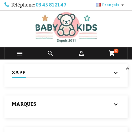
Téléphone:
03 45 81 21 47

Français
0



shopping_cart
ZAPP
MARQUES