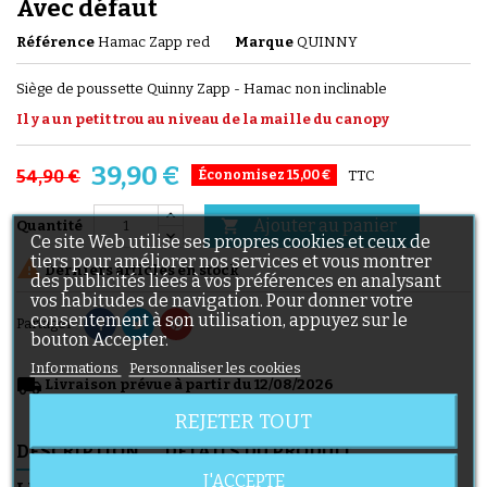
Avec défaut
Référence
Hamac Zapp red
Marque
QUINNY
Siège de poussette Quinny Zapp - Hamac non inclinable
Il y a un petit trou au niveau de la maille du canopy
39,90 €
54,90 €
Économisez 15,00 €
TTC
Ajouter au panier

Quantité
Ce site Web utilise ses propres cookies et ceux de
tiers pour améliorer nos services et vous montrer

Derniers articles en stock
des publicités liées à vos préférences en analysant
vos habitudes de navigation. Pour donner votre
consentement à son utilisation, appuyez sur le
Partager
bouton Accepter.
Informations
Personnaliser les cookies
local_shipping
Livraison prévue à partir du 12/08/2026
REJETER TOUT
DESCRIPTION
DÉTAILS DU PRODUIT
J'ACCEPTE