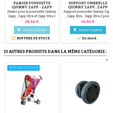
PANIER POUSSETTE
SUPPORT OMBRELLE
QUINNY ZAPP - ZAPP
QUINNY ZAPP , ZAPP
XTRA - ZAPP XTRA 2
XTRA , ZAPP XTRA 2
Panier pour la poussette Quinny
Support poussette Quinny Zapp
Zapp , Zapp Xtra et Zapp Xtra 2
, Zapp Xtra , Zapp Xtra 2 pour
qui permet de transporter le
fixer une ombrelle
Prix
Prix
34,90 €
19,90 €
nécessaire pour bébé


Ajouter au panier
Ajouter au panier


RUPTURE DE STOCK
En stock
13 AUTRES PRODUITS DANS LA MÊME CATÉGORIE :
<
>
RUPTURE DE STOCK