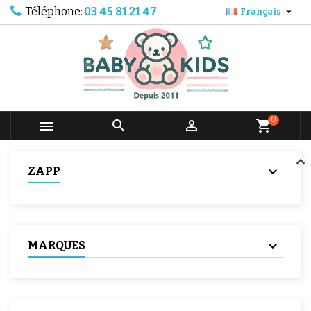
Téléphone:
03 45 81 21 47

Français
0



shopping_cart
ZAPP
MARQUES