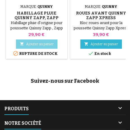
MARQUE:
QUINNY
MARQUE:
QUINNY
HABILLAGE PLUIE
ROUES AVANT QUINNY
QUINNY ZAPP, ZAPP
ZAPP XPRESS
XTRA ET ZAPP XTRA 2
Habillage pluie d'origine pour
Bloc roues avant pour la
poussette Quinny Zapp , Zapp
poussette Quinny Zapp Xpress
Xtra et Zapp Xtra 2
Prix
Prix
29,90 €
39,90 €


Ajouter au panier
Ajouter au panier


RUPTURE DE STOCK
En stock
Suivez-nous sur Facebook

PRODUITS

NOTRE SOCIÉTÉ