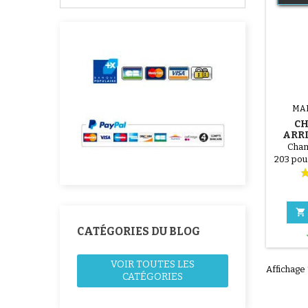
MA
CH
ARRI
MAXI
Cham
203 pou

CATÉGORIES DU BLOG
VOIR TOUTES LES
Affichage 
CATÉGORIES