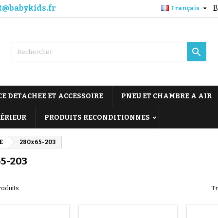
t@babykids.fr
B

Français

CE DETACHEE ET ACCESSOIRE
PNEU ET CHAMBRE A AIR
TÉRIEUR
PRODUITS RECONDITIONNES
E
280x65-203
5-203
roduits.
Tr