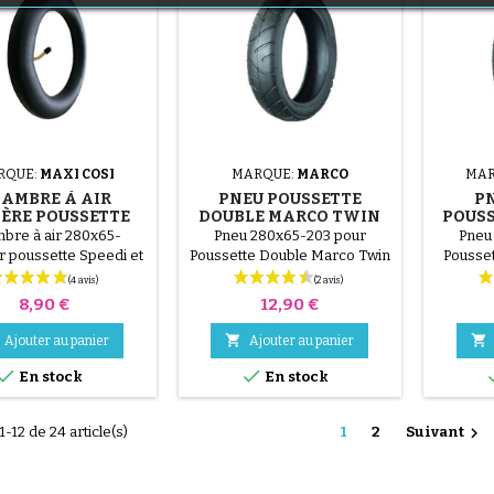
(1 avis)
RQUE:
MAXI COSI
MARQUE:
MARCO
MAR
(36 avis)
AMBRE À AIR
PNEU POUSSETTE
P
ÈRE POUSSETTE
DOUBLE MARCO TWIN
POUSS
 COSI SPEEDI ET
GO
bre à air 280x65-
Pneu 280x65-203 pour
Pneu
SPEEDI SX
r poussette Speedi et
Poussette Double Marco Twin
Pousset
Speedi Sx
Go. Nos pneus sont
légèrement déformés, le
Prix
Prix
8,90 €
12,90 €
pneu reprend sa forme après
montage et mise en pression.


Ajouter au panier
Ajouter au panier
(1 avis)


En stock
En stock

1-12 de 24 article(s)
1
2
Suivant
(2 avis)