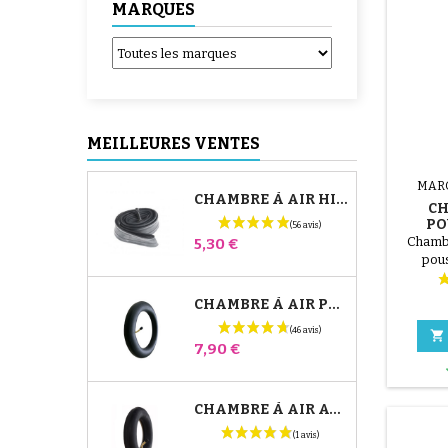
MARQUES
MEILLEURES VENTES
MAR
CHAMBRE À AIR HIGH TREK BÉBÉ CONFORT
CH
PO
Chambr
Prix
5,30 €
pous
CHAMBRE À AIR POUSSETTE JANÉ SLALOM PRO ET POWERTWIN

Prix
7,90 €
CHAMBRE À AIR AVANT POUSSETTE BUGABOO DONKEY