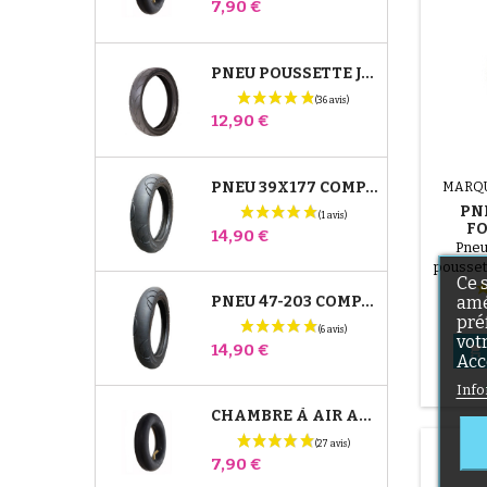
Prix
7,90 €
PNEU POUSSETTE JANÉ SLALOM PRO ET POWERTWIN
Prix
12,90 €
PNEU 39X177 COMPATIBLE POUSSETTE BUGABOO DONKEY - POUR ROUE AVANT
MARQ
PN
F
Prix
14,90 €
Pneu
pousset
Ce 
pneu
PNEU 47-203 COMPATIBLE POUSSETTE BUGABOO DONKEY - POUR ROUE ARRIÈRE
amé
déform
pré
sa for
vot
mi
Prix
14,90 €

Acc
Info
CHAMBRE À AIR ARRIÈRE POUSSETTE WHIZZ RED CASTLE
Prix
7,90 €