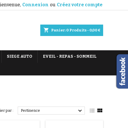
ienvenue,
Connexion
ou
Créez votre compte
shopping_cart
Panier:
0
Produits - 0,00 €
SIEGE AUTO
EVEIL - REPAS - SOMMEIL



ier par :
Pertinence