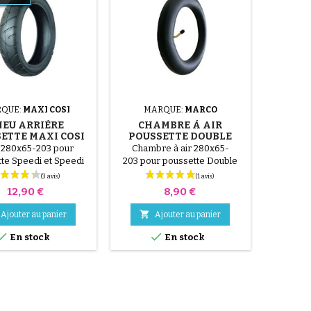
QUE:
MAXI COSI
MARQUE:
MARCO
NEU ARRIÈRE
CHAMBRE À AIR
ETTE MAXI COSI
POUSSETTE DOUBLE
SPEEDI
MARCO TWIN GO
 280x65-203 pour
Chambre à air 280x65-
te Speedi et Speedi
203 pour poussette Double
Sx.
Marco Twin Go
Prix
Prix
12,90 €
8,90 €

Ajouter au panier
Ajouter au panier


En stock
En stock
(2 avis)