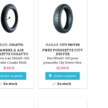
RQUE:
COSATTO
MARQUE:
CITY DRIVER
AMBRE À AIR
PNEU POUSSETTE CITY
SETTE COSATTO
DRIVER
MOBI
e à air 280x65-203
Peu 280x65-203 pour
ette Cosatto Mobi
poussette City Driver Nos
pneus sont légèrement
Prix
Prix
8,90 €
12,90 €
déformés, le pneu reprend
sa forme après montage et

Ajouter au panier
Ajouter au panier
mise en pression.


En stock
En stock