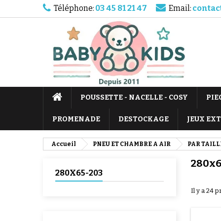
Téléphone:
03 45 81 21 47
Email:
contac
POUSSETTE - NACELLE - COSY
PIE
PROMENADE
DESTOCKAGE
JEUX EX
Accueil
PNEU ET CHAMBRE A AIR
PAR TAILL
280x6
280X65-203
Il y a 24 p