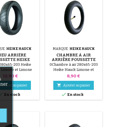
UE:
HEIKE HAUCK
MARQUE:
HEIKE HAUCK
NEU ARRIÈRE
CHAMBRE À AIR
SSETTE HEIKE
ARRIÈRE POUSSETTE
CK LIMONE ET
HEIKE HAUCK LIMONE
(3 avis)
280x65-203 Heike
0Chambre à air 280x65-203
IMONE TWIN
ET LIMONE TWIN
 Limone et Limone
Heike Hauck Limone et
. Nos pneus sont
Limone Twin
Prix
Prix
12,90 €
8,90 €
s
ement déformés, le
nner
rend sa forme après

Ajouter au panier
Ajouter au panier
et mise en pression.


En stock
En stock