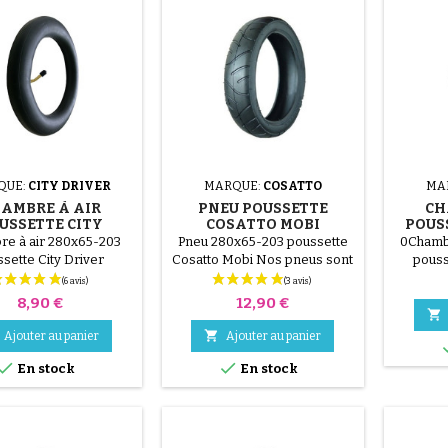
QUE:
CITY DRIVER
MARQUE:
COSATTO
MA
AMBRE À AIR
PNEU POUSSETTE
CH
USSETTE CITY
COSATTO MOBI
POUS
DRIVER
e à air 280x65-203
Pneu 280x65-203 poussette
0Chambr
sette City Driver
Cosatto Mobi Nos pneus sont
pouss
légèrement déformés, le
pneu reprend sa forme après
Prix
Prix
8,90 €
12,90 €
montage et mise en pression.


Ajouter au panier
Ajouter au panier


En stock
En stock