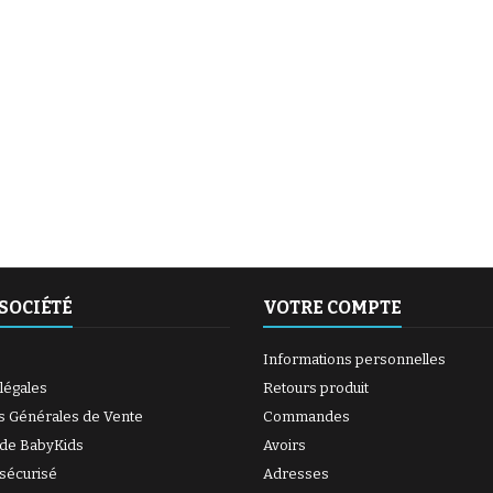
(6 avis)
(27 avis)
SOCIÉTÉ
VOTRE COMPTE
Informations personnelles
légales
Retours produit
s Générales de Vente
Commandes
 de BabyKids
Avoirs
sécurisé
Adresses