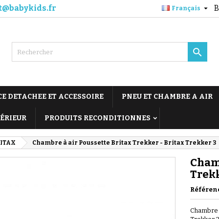
t@babykids.fr
B

Français

CE DETACHEE ET ACCESSOIRE
PNEU ET CHAMBRE A AIR
TÉRIEUR
PRODUITS RECONDITIONNES
ITAX
Chambre à air Poussette Britax Trekker - Britax Trekker 3
Chamb
Trekk
Référen
Chambre à