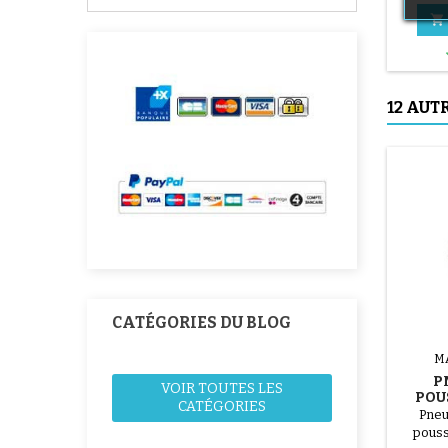

12 AUT
CATÉGORIES DU BLOG
M
P
VOIR TOUTES LES
POU
CATÉGORIES
Pneu
pouss