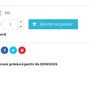
3
€
TTC
Ajouter au panier

é
tock
ison prévue à partir du 11/08/2026