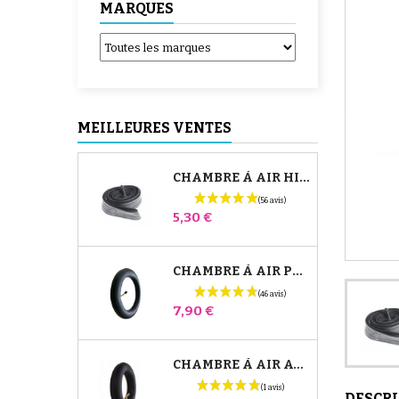
MARQUES
MEILLEURES VENTES
CHAMBRE À AIR HIGH TREK BÉBÉ CONFORT
Prix
5,30 €
CHAMBRE À AIR POUSSETTE JANÉ SLALOM PRO ET POWERTWIN
Prix
7,90 €
CHAMBRE À AIR AVANT POUSSETTE BUGABOO DONKEY
DESCR