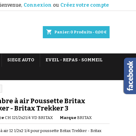
ienvenue,
Connexion
ou
Créez votre compte
shopping_cart
Panier:
0
Produits - 0,00 €
SIEGE AUTO
EVEIL - REPAS - SOMMEIL
re à air Poussette Britax
er - Britax Trekker 3
ce
CH 121/2x21/4 VD BRITAX
Marque
BRITAX
 air 12 1/2x2 1/4 pour poussette Britax Trekker - Britax