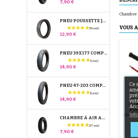
Prix
7,90 €
Chambre à 
PNEU POUSSETTE JANÉ SLALOM PRO ET POWERTWIN
VOUS A
Prix
12,90 €
PNEU 39X177 COMPATIBLE POUSSETTE BUGABOO DONKEY - POUR ROUE AVANT
Prix
14,90 €
Ce 
PNEU 47-203 COMPATIBLE POUSSETTE BUGABOO DONKEY - POUR ROUE ARRIÈRE
amé
pré
Prix
14,90 €
vot
Acc
POU
T
Info
Pompe 
CHAMBRE À AIR ARRIÈRE POUSSETTE WHIZZ RED CASTLE
Prix
7,90 €