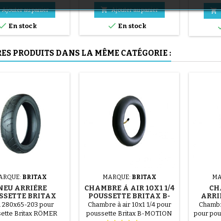
en acier ( gris ) Le montage du
(1 avis)

Ajouter au panier
Ajouter au panier

pneu se fait sans outils et


uniquement à la main, cela
En stock
En stock
évite de percer la chambre à
air.
RES PRODUITS DANS LA MÊME CATÉGORIE :
(36 avis)
(1 avis)
ARQUE:
BRITAX
MARQUE:
BRITAX
MA
NEU ARRIÈRE
CHAMBRE À AIR 10X1 1/4
CH
SSETTE BRITAX
POUSSETTE BRITAX B-
ARRI
SMILE
MOTION
B
 280x65-203 pour
Chambre à air 10x1 1/4 pour
Chambr
ette Britax RÖMER
poussette Britax B-MOTION
pour pou