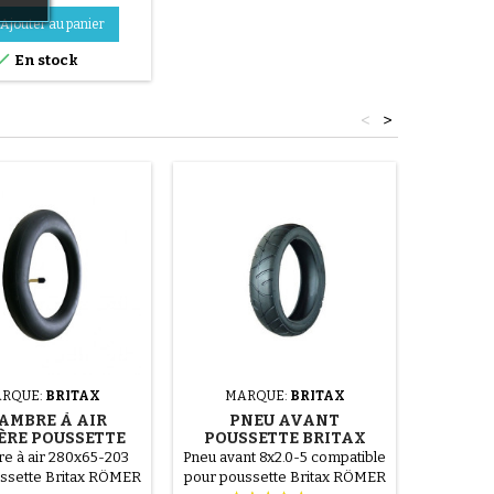
Ajouter au panier

En stock
<
>
RQUE:
BRITAX
MARQUE:
BRITAX
MA
AMBRE À AIR
PNEU AVANT
CHA
ÈRE POUSSETTE
POUSSETTE BRITAX
ARRI
RITAX SMILE
SMILE
BRIT
e à air 280x65-203
Pneu avant 8x2.0-5 compatible
Chambre 
ssette Britax RÖMER
pour poussette Britax RÖMER
1/4 pour