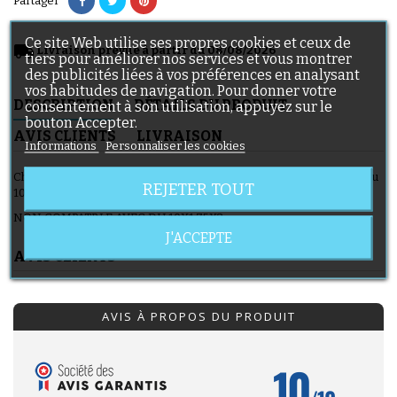
Partager
Ce site Web utilise ses propres cookies et ceux de
local_shipping
Livraison prévue à partir du 08/08/2026
tiers pour améliorer nos services et vous montrer
des publicités liées à vos préférences en analysant
vos habitudes de navigation. Pour donner votre
DESCRIPTION
DÉTAILS DU PRODUIT
consentement à son utilisation, appuyez sur le
bouton Accepter.
AVIS CLIENTS
LIVRAISON
Informations
Personnaliser les cookies
Chambre à air 10x1 1/4 pour poussette Britax B-MOTION pour pneu
REJETER TOUT
10x1.75
NON COMPATBLE AVEC DU 10X1.75X2
J'ACCEPTE
AVIS CLIENTS
AVIS À PROPOS DU PRODUIT
10