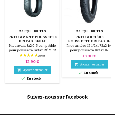
MARQUE:
BRITAX
MARQUE:
BRITAX
PNEU AVANT POUSSETTE
PNEU ARRIÈRE
BRITAX SMILE
POUSSETTE BRITAX B-
MOTION 3
Pneu avant 8x2.0-5 compatible
Pneu arrière 12 1/2x1.75x2 1/4
pour poussette Britax RÖMER
pour poussette Britax B-
SMILE II et III. L' attache Star
MOTION 3, B-MOTION 3 plus.
Prix
13,90 €
Lock n'est pas inclus
Prix
12,90 €

Ajouter au panier

Ajouter au panier

En stock

En stock
Suivez-nous sur Facebook