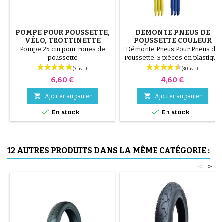
POMPE POUR POUSSETTE,
DÉMONTE PNEUS DE
VÉLO, TROTTINETTE
POUSSETTE COULEUR
ALÉATOIRE 1 LOT DE 3
Pompe 25 cm pour roues de
Démonte Pneus Pour Pneus de
PIÈCES
poussette
Poussette. 3 pièces en plastique
de haute qualité, couleur
aléatoire, noir, rouge, vert,
Prix
Prix
6,60 €
4,60 €
jaune et bleu ou 3 pièces en
acier ( gris ) Le montage du


Ajouter au panier
Ajouter au panier
pneu se fait sans outils et


uniquement à la main, cela évite
En stock
En stock
de percer la chambre à air.
12 AUTRES PRODUITS DANS LA MÊME CATÉGORIE :
<
>