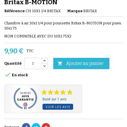
Britax B-MOTION
Référence
CH 10X1 1/4 BRITAX
Marque
BRITAX
Chambre à air 10x1 1/4 pour poussette Britax B-MOTION pour pneu
10x1.75
NON COMPATBLE AVEC DU 10X1.75X2
9,90 €
TTC
Ajouter au panier

Quantité

En stock
Basé sur 1 avis
VOIR LES AVIS