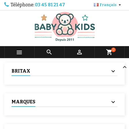
Téléphone:
03 45 81 21 47

Français
0



shopping_cart
BRITAX
MARQUES