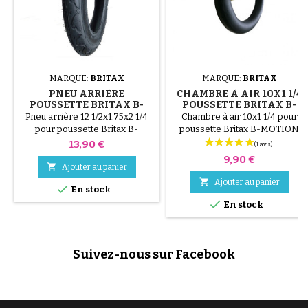
MARQUE:
BRITAX
MARQUE:
BRITAX
PNEU ARRIÈRE
CHAMBRE À AIR 10X1 1/4
POUSSETTE BRITAX B-
POUSSETTE BRITAX B-
MOTION 3
MOTION
Pneu arrière 12 1/2x1.75x2 1/4
Chambre à air 10x1 1/4 pour
pour poussette Britax B-
poussette Britax B-MOTION
MOTION 3, B-MOTION 3 plus.
pour pneu 10x1.75 NON
Prix
13,90 €
COMPATBLE AVEC DU
Prix
9,90 €
10X1.75X2

Ajouter au panier

Ajouter au panier

En stock

En stock
Suivez-nous sur Facebook