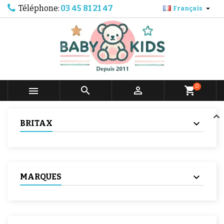
Téléphone:
03 45 81 21 47

Français
0



shopping_cart
BRITAX
MARQUES