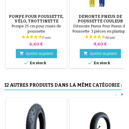
POMPE POUR POUSSETTE,
DÉMONTE PNEUS DE
VÉLO, TROTTINETTE
POUSSETTE COULEUR
ALÉATOIRE 1 LOT DE 3
Pompe 25 cm pour roues de
Démonte Pneus Pour Pneus de
PIÈCES
poussette
Poussette. 3 pièces en plastique
de haute qualité, couleur
aléatoire, noir, rouge, vert,
Prix
Prix
6,60 €
4,60 €
jaune et bleu ou 3 pièces en
acier ( gris ) Le montage du


Ajouter au panier
Ajouter au panier
pneu se fait sans outils et


uniquement à la main, cela évite
En stock
En stock
de percer la chambre à air.
12 AUTRES PRODUITS DANS LA MÊME CATÉGORIE :
<
>