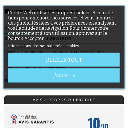
local_shipping
Livraison prévue à partir du 08/08/2026
Ce site Web utilise ses propres cookies et ceux de
tiers pour améliorer nos services et vous montrer
des publicités liées à vos préférences en analysant
vos habitudes de navigation. Pour donner votre
DESCRIPTION
DÉTAILS DU PRODUIT
consentement à son utilisation, appuyez sur le
bouton Accepter.
AVIS CLIENTS
LIVRAISON
Informations
Personnaliser les cookies
Chambre à air pour poussette Britax RÖMER SMILE 2 et 3.
REJETER TOUT
Valve coudée 45x45.
L' attache Star Lock n'est pas inclus
J'ACCEPTE
AVIS CLIENTS
AVIS À PROPOS DU PRODUIT
10
/10