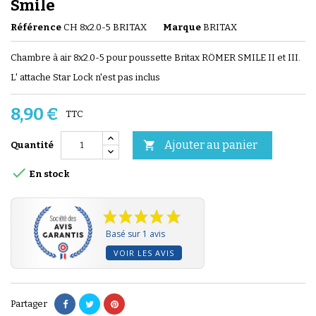
Smile
Référence
CH 8x2.0-5 BRITAX
Marque
BRITAX
Chambre à air 8x2.0-5 pour poussette Britax RÖMER SMILE II et III.
L' attache Star Lock n'est pas inclus
8,90 €
TTC
Ajouter au panier

Quantité

En stock
Basé sur 1 avis
VOIR LES AVIS
Partager