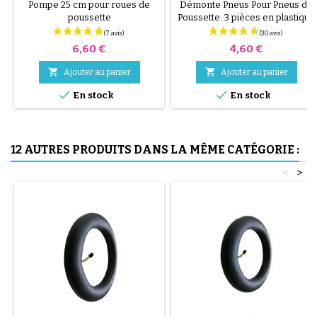
ALÉATOIRE 1 LOT DE 3
Pompe 25 cm pour roues de
Démonte Pneus Pour Pneus de
PIÈCES
poussette
Poussette. 3 pièces en plastique
de haute qualité, couleur
aléatoire, noir, rouge, vert,
Prix
Prix
6,60 €
4,60 €
jaune et bleu ou 3 pièces en
acier ( gris ) Le montage du


Ajouter au panier
Ajouter au panier
pneu se fait sans outils et


uniquement à la main, cela évite
En stock
En stock
de percer la chambre à air.
12 AUTRES PRODUITS DANS LA MÊME CATÉGORIE :
<
>