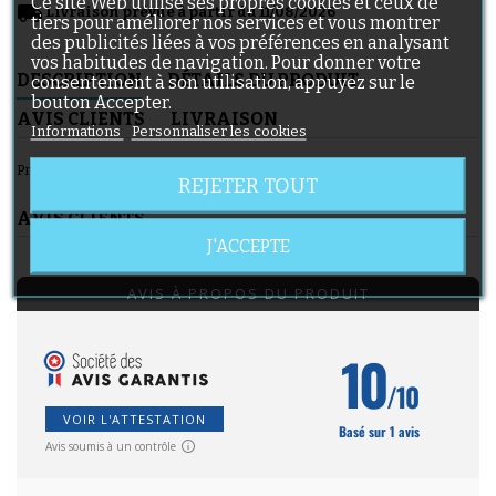
Ce site Web utilise ses propres cookies et ceux de
local_shipping
Livraison prévue à partir du 11/08/2026
tiers pour améliorer nos services et vous montrer
des publicités liées à vos préférences en analysant
vos habitudes de navigation. Pour donner votre
DESCRIPTION
DÉTAILS DU PRODUIT
consentement à son utilisation, appuyez sur le
bouton Accepter.
AVIS CLIENTS
LIVRAISON
Informations
Personnaliser les cookies
Pneu poussette Britax B-MOTION 3, B-MOTION 3 plus, 10x2.
REJETER TOUT
AVIS CLIENTS
J'ACCEPTE
AVIS À PROPOS DU PRODUIT
10
/10
VOIR L'ATTESTATION
Basé sur 1 avis
Avis soumis à un contrôle