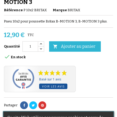
MOTION 3
Référence
P 10x2 BRITAX
Marque
BRITAX
Pneu 10x2 pour poussette Britax B-MOTION 3, B-MOTION 3 plus.
12,90 €
TTC
Ajouter au panier

Quantité

En stock
Basé sur 1 avis
VOIR LES AVIS
Partager