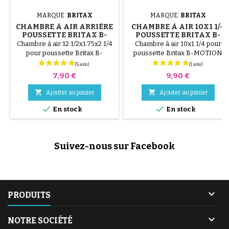
MARQUE:
BRITAX
MARQUE:
BRITAX
CHAMBRE À AIR ARRIÈRE
CHAMBRE À AIR 10X1 1/4
POUSSETTE BRITAX B-
POUSSETTE BRITAX B-
MOTION 3
MOTION
Chambre à air 12 1/2x1.75x2 1/4
Chambre à air 10x1 1/4 pour
pour poussette Britax B-
poussette Britax B-MOTION
MOTION 3, B-MOTION 3 plus.
pour pneu 10x1.75 NON
Cette taille est identique à
COMPATBLE AVEC DU
Prix
Prix
7,90 €
9,90 €
12x1.75-2.125
10X1.75X2


Ajouter au panier
Ajouter au panier


En stock
En stock
Suivez-nous sur Facebook

PRODUITS

NOTRE SOCIÉTÉ