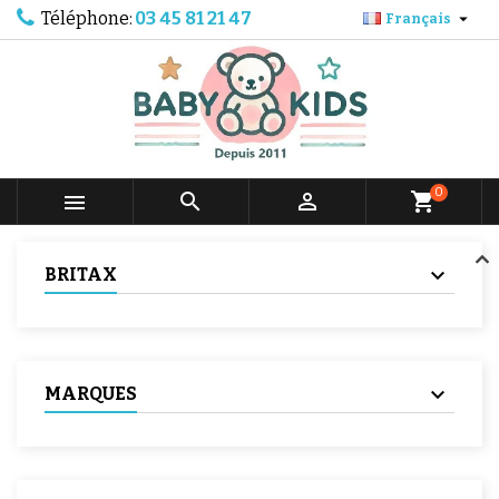
Téléphone:
03 45 81 21 47

Français
0



shopping_cart
BRITAX
MARQUES