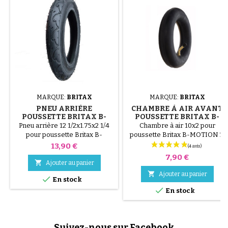
MARQUE:
BRITAX
MARQUE:
BRITAX
PNEU ARRIÈRE
CHAMBRE À AIR AVANT
POUSSETTE BRITAX B-
POUSSETTE BRITAX B-
MOTION 3
MOTION 3
Pneu arrière 12 1/2x1.75x2 1/4
Chambre à air 10x2 pour
pour poussette Britax B-
poussette Britax B-MOTION 3,
MOTION 3, B-MOTION 3 plus.
B-MOTION 3 plus.
Prix
13,90 €
Prix
7,90 €

Ajouter au panier

Ajouter au panier

En stock

En stock
Suivez-nous sur Facebook