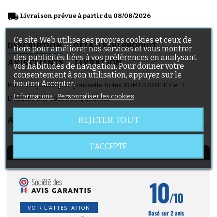
local_shipping
Livraison prévue à partir du 08/08/2026
Ce site Web utilise ses propres cookies et ceux de
DESCRIPTION
DÉTAILS DU PRODUIT
tiers pour améliorer nos services et vous montrer
des publicités liées à vos préférences en analysant
AVIS CLIENTS
LIVRAISON
vos habitudes de navigation. Pour donner votre
consentement à son utilisation, appuyez sur le
bouton Accepter.
Pneu compatible pour poussette Britax RÖMER SMILE 2 et 3.
Informations
Personnaliser les cookies
L' attache Star Lock n'est pas inclus
REJETER TOUT
AVIS CLIENTS
J'ACCEPTE
AVIS À PROPOS DU PRODUIT
10
/10
VOIR L'ATTESTATION
Basé sur 2 avis