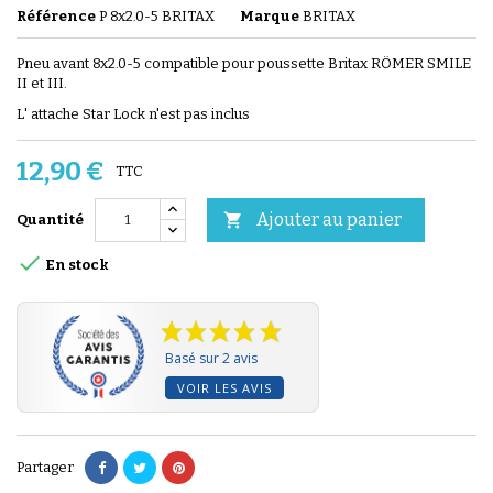
Référence
P 8x2.0-5 BRITAX
Marque
BRITAX
Pneu avant 8x2.0-5 compatible pour poussette Britax RÖMER SMILE
II et III.
L' attache Star Lock n'est pas inclus
12,90 €
TTC
Ajouter au panier

Quantité

En stock
Basé sur 2 avis
VOIR LES AVIS
Partager