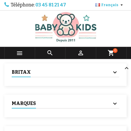
Téléphone:
03 45 81 21 47

Français
0



shopping_cart
BRITAX
MARQUES