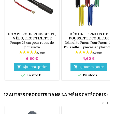
POMPE POUR POUSSETTE,
DÉMONTE PNEUS DE
VÉLO, TROTTINETTE
POUSSETTE COULEUR
ALÉATOIRE 1 LOT DE 3
Pompe 25 cm pour roues de
Démonte Pneus Pour Pneus de
PIÈCES
poussette
Poussette. 3 pièces en plastique
de haute qualité, couleur
aléatoire, noir, rouge, vert,
Prix
Prix
6,60 €
4,60 €
jaune et bleu ou 3 pièces en
acier ( gris ) Le montage du


Ajouter au panier
Ajouter au panier
pneu se fait sans outils et


uniquement à la main, cela évite
En stock
En stock
de percer la chambre à air.
12 AUTRES PRODUITS DANS LA MÊME CATÉGORIE :
<
>