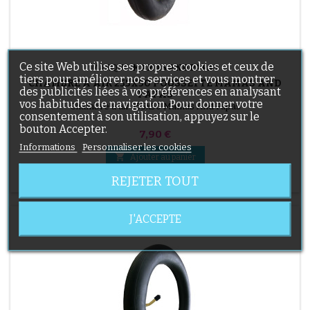
Ce site Web utilise ses propres cookies et ceux de
MARQUE:
MAMAS AND PAPAS
tiers pour améliorer nos services et vous montrer
CHAMBRE À AIR 255X50 POUSSETTE MAMAS AND
des publicités liées à vos préférences en analysant
PAPAS
vos habitudes de navigation. Pour donner votre
Chambre à air 255x50 Mamas And Papas
consentement à son utilisation, appuyez sur le
bouton Accepter.
Prix
7,90 €
Informations
Personnaliser les cookies

Ajouter au panier

REJETER TOUT
En stock
J'ACCEPTE