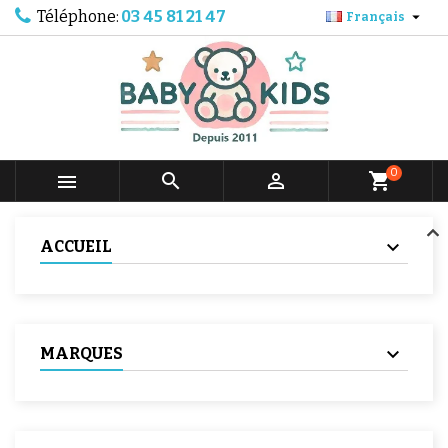
Téléphone:
03 45 81 21 47

Français
0



shopping_cart
ACCUEIL
MARQUES