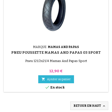
MARQUE:
MAMAS AND PAPAS
PNEU POUSSETTE MAMAS AND PAPAS 03 SPORT
Pneu 121/2x21/4 Mamas And Papas Sport
Prix
12,90 €

Ajouter au panier

En stock

RETOUR EN HAUT