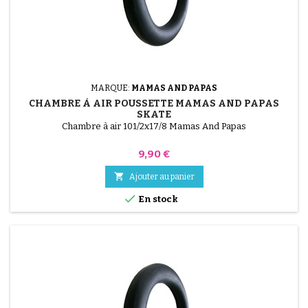
MARQUE:
MAMAS AND PAPAS
CHAMBRE À AIR POUSSETTE MAMAS AND PAPAS
SKATE
Chambre à air 101/2x17/8 Mamas And Papas
Prix
9,90 €

Ajouter au panier

En stock