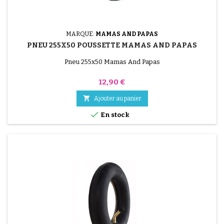
MARQUE:
MAMAS AND PAPAS
PNEU 255X50 POUSSETTE MAMAS AND PAPAS
Pneu 255x50 Mamas And Papas
Prix
12,90 €

Ajouter au panier

En stock