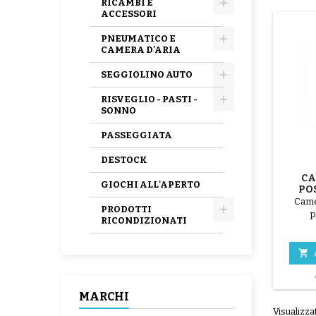
RICAMBI E
ACCESSORI
PNEUMATICO E
CAMERA D'ARIA
SEGGIOLINO AUTO
RISVEGLIO - PASTI -
SONNO
PASSEGGIATA
DESTOCK
CA
GIOCHI ALL'APERTO
PO
MY
Came
PRODOTTI
p
RICONDIZIONATI

MARCHI
Visualizzat