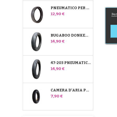
PNEUMATICO PER PASSEGGINO JANÉ SLALOM PRO E POWERTWIN
Prezzo
12,90 €
Per
BUGABOO DONKEY 39X177 PNEUMATICO COMPATIBILE PER PASSEGGINO - PER RUOTA ANTERIORE
Prezzo
14,90 €
47-203 PNEUMATICO COMPATIBILE CON IL PASSEGGINO BUGABOO DONKEY - PER RUOTA POSTERIORE
Prezzo
14,90 €
CAMERA D'ARIA POSTERIORE WHIZ RED CASTLE
Prezzo
7,90 €