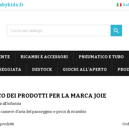
abykids.fr
Ita

ENTE
RICAMBI E ACCESSORI
PNEUMATICO E TUBO
SEGGIATA
DESTOCK
GIOCHI ALL'APERTO
PROD
O DEI PRODOTTI PER LA MARCA JOIE
 all'infanzia
amere d'aria del passeggino e pezzi di ricambio
prodotti.
Ord