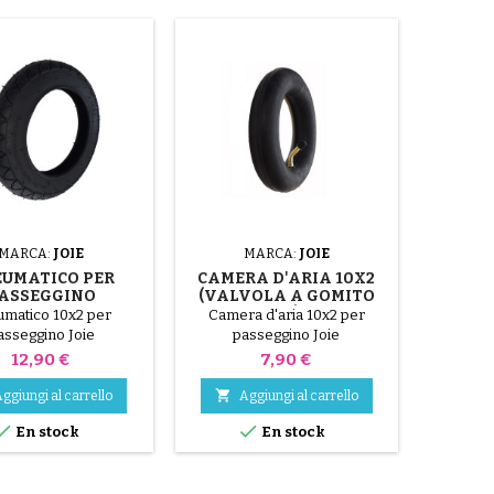
MARCA:
JOIE
MARCA:
JOIE
UMATICO PER
CAMERA D'ARIA 10X2
ASSEGGINO
(VALVOLA A GOMITO
TERIORE JOIE
45X45°) PER
umatico 10x2 per
Camera d'aria 10x2 per
YTRAX FLEX
PASSEGGINO JOIE
asseggino Joie
passeggino Joie
TURE - PEZZO DI
MYTRAX FLEX
Prezzo
Prezzo
12,90 €
7,90 €
BIO MISURA 10X2
SIGNATURE

ggiungi al carrello
Aggiungi al carrello


En stock
En stock