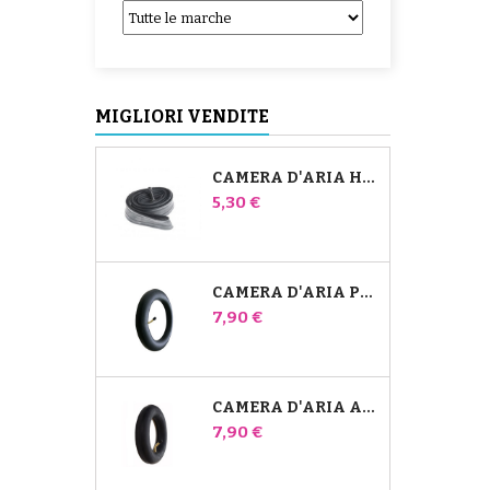
MIGLIORI VENDITE
CAMERA D'ARIA HIGH TREK BÉBÉ CONFORT
Prezzo
5,30 €
CAMERA D'ARIA PER PASSEGGINO JANÉ SLALOM PRO E POWERTWIN
Prezzo
7,90 €
CAMERA D'ARIA ANTERIORE DEL PASSEGGINO BUGABOO DONKEY
Prezzo
7,90 €