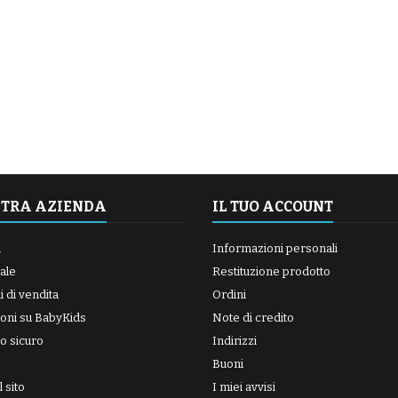
STRA AZIENDA
IL TUO ACCOUNT
a
Informazioni personali
ale
Restituzione prodotto
 di vendita
Ordini
oni su BabyKids
Note di credito
o sicuro
Indirizzi
Buoni
 sito
I miei avvisi