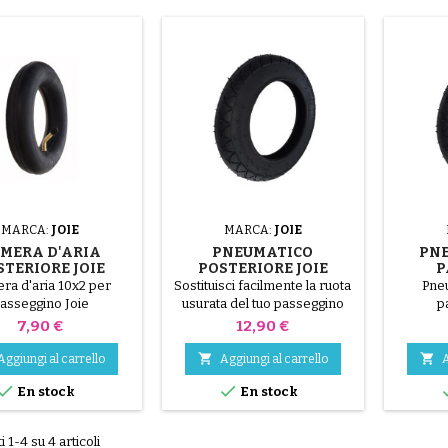
MARCA:
JOIE
MARCA:
JOIE
MERA D'ARIA
PNEUMATICO
PNE
STERIORE JOIE
POSTERIORE JOIE
P
TRAX 4 AIR -
MYTRAX 4 AIR -
POS
ra d'aria 10x2 per
Sostituisci facilmente la ruota
Pne
LITETRAX
LITETRAX
M
asseggino Joie
usurata del tuo passeggino
p
SIGNA
con questa ruota posteriore
Prezzo
Prezzo
7,90 €
12,90 €
RICAM
di ricambio originale da 10x2
pollici, compatibile con i


Aggiungi al carrello
Aggiungi al carrello
A
modelli Joie Mytrax 4 Air e


En stock
En stock
Litetrax. Prodotto nuovo.
Attenzione: camera d'aria non
inclusa.
i 1-4 su 4 articoli