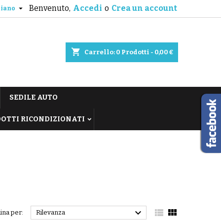
Benvenuto,
Accedi
o
Crea un account

liano
shopping_cart
Carrello:
0
Prodotti - 0,00 €
SEDILE AUTO
OTTI RICONDIZIONATI



ina per:
Rilevanza