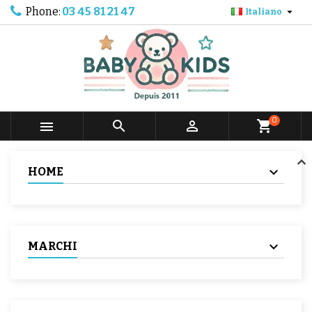
Phone:
03 45 81 21 47

Italiano
0



shopping_cart
HOME
MARCHI