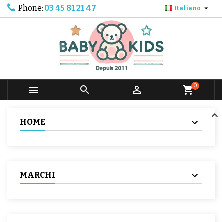
Phone:
03 45 81 21 47

Italiano
0



shopping_cart
HOME
MARCHI