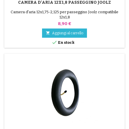
CAMERA D'ARIA 12X1,8 PASSEGGINO JOOLZ
Camera d'aria 12x1,75-2,125 per passeggino Joolz compatibile
12x1,8
Prezzo
8,90 €

Aggiungi al carrello

En stock