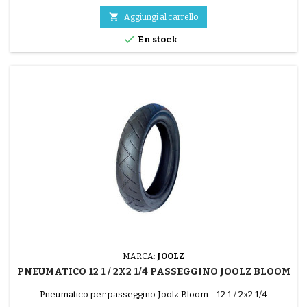
ruota originale. Montaggio con camera d’aria (non inclusa).

Aggiungi al carrello

En stock
MARCA:
JOOLZ
PNEUMATICO 12 1 / 2X2 1/4 PASSEGGINO JOOLZ BLOOM
Pneumatico per passeggino Joolz Bloom - 12 1 / 2x2 1/4