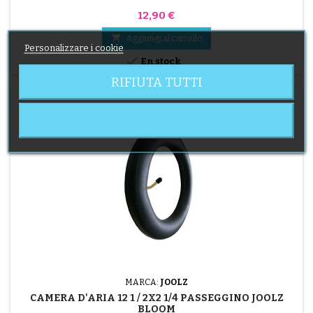
Prezzo
12,90 €

Aggiungi al carrello
Personalizzare i cookie

En stock
RIFIUTA TUTTI
MARCA:
JOOLZ
CAMERA D'ARIA 12 1 / 2X2 1/4 PASSEGGINO JOOLZ
BLOOM