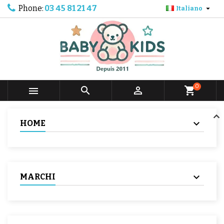
Phone:
03 45 81 21 47

Italiano
0



shopping_cart
HOME
MARCHI