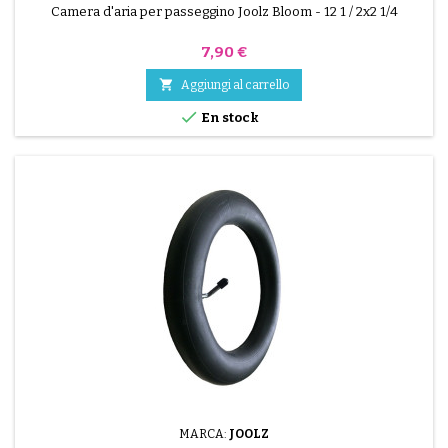
Camera d'aria per passeggino Joolz Bloom - 12 1 / 2x2 1/4
Prezzo
7,90 €

Aggiungi al carrello

En stock
MARCA:
JOOLZ