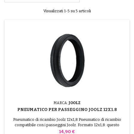
Visualizzati 1-5 su 5 articoli
MARCA:
JOOLZ
PNEUMATICO PER PASSEGGINO JOOLZ 12X1.8
Pneumatico di ricambio Joolz 12x1,8 Pneumatico di ricambio
compatibile con i passeggini Joolz. Formato 12x1,8: questo
pneumatico consente di sostituire uno usurato mantenendo la
Prezzo
14,90 €