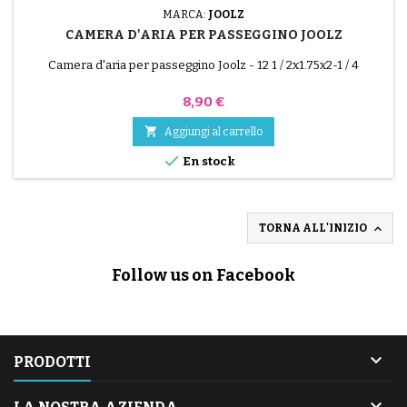
MARCA:
JOOLZ
CAMERA D'ARIA PER PASSEGGINO JOOLZ
Camera d'aria per passeggino Joolz - 12 1 / 2x1.75x2-1 / 4
Prezzo
8,90 €

Aggiungi al carrello

En stock

TORNA ALL'INIZIO
Follow us on Facebook

PRODOTTI
