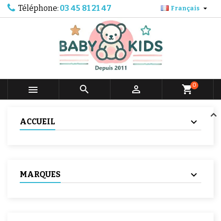
Téléphone:
03 45 81 21 47

Français
0



shopping_cart
ACCUEIL
MARQUES