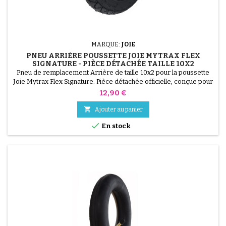
MARQUE:
JOIE
PNEU ARRIÈRE POUSSETTE JOIE MYTRAX FLEX
SIGNATURE - PIÈCE DÉTACHÉE TAILLE 10X2
Pneu de remplacement Arrière de taille 10x2 pour la poussette
Joie Mytrax Flex Signature. Pièce détachée officielle, conçue pour
une durabilité maximale et un confort de conduite optimal.
Prix
12,90 €
Assurez-vous de la compatibilité avant l'achat.

Ajouter au panier

En stock