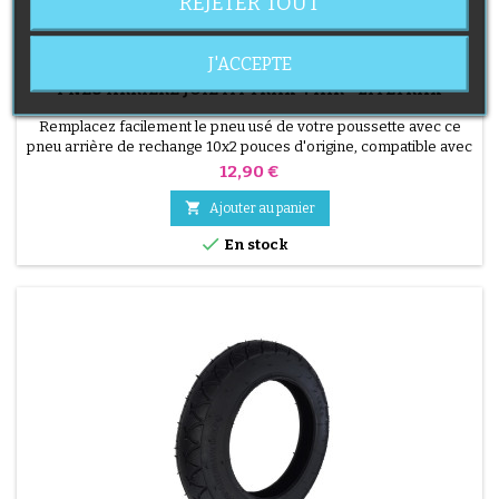
REJETER TOUT
J'ACCEPTE
MARQUE:
JOIE
PNEU ARRIÈRE JOIE MYTRAX 4 AIR - LITETRAX
Remplacez facilement le pneu usé de votre poussette avec ce
pneu arrière de rechange 10x2 pouces d'origine, compatible avec
les modèles Joie Mytrax 4 Air et Litetrax. Produit neuf. Attention :
Prix
12,90 €
chambre à air non incluse.

Ajouter au panier

En stock