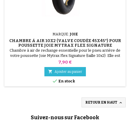
MARQUE:
JOIE
CHAMBRE À AIR 10X2 (VALVE COUDÉE 45X45°) POUR
POUSSETTE JOIE MYTRAX FLEX SIGNATURE
Chambre à air de rechange essentielle pour le pneu arrière de
votre poussette Joie Mytrax Flex Signature (taille 10x2). Elle est
équipée d'une valve coudée 45x45° qui facilite grandement le
Prix
7,90 €
gonflage sur ce type de roue.

Ajouter au panier

En stock

RETOUR EN HAUT
Suivez-nous sur Facebook