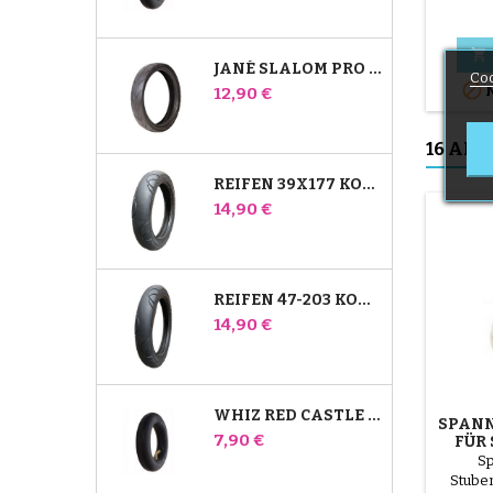
Bébé C

JANÉ SLALOM PRO UND POWERTWIN KINDERWAGENREIFEN
Coo

Preis
N
12,90 €
16 AND
REIFEN 39X177 KOMPATIBEL MIT BUGABOO DONKEY KINDERWAGEN - FÜR VORDERRAD
Preis
14,90 €
REIFEN 47-203 KOMPATIBEL MIT BUGABOO DONKEY KINDERWAGEN - FÜR HINTERRAD
Preis
14,90 €
WHIZ RED CASTLE HINTERES INNENROHR
SPANN
Preis
7,90 €
FÜR
Sp
Stube