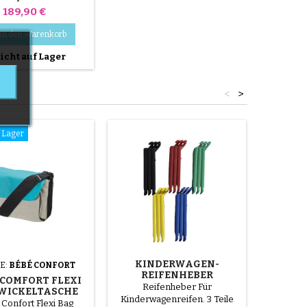
Preis
189,90 €
In den Warenkorb
icht auf Lager
<
>
f Lager
KINDERWAGEN-
E:
BÉBÉ CONFORT
MARK
REIFENHEBER
COMFORT FLEXI
BABY
ZUFALLSFARBE 1 SATZ
Reifenheber Für
WICKELTASCHE
KI
VON 3 STÜCK
Kinderwagenreifen. 3 Teile
RE
Confort Flexi Bag
Béb