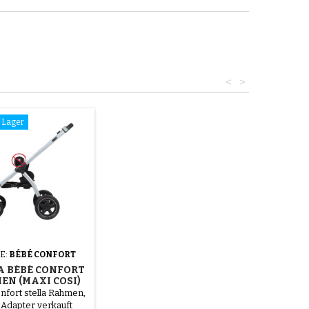
<
>
f Lager
E:
BÉBÉ CONFORT
A BÉBÉ CONFORT
EN (MAXI COSI)
nfort stella Rahmen,
Adapter verkauft