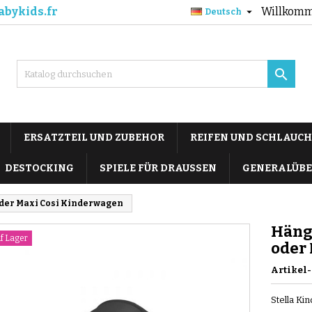
abykids.fr
Willkomm

Deutsch

ERSATZTEIL UND ZUBEHOR
REIFEN UND SCHLAUCH
DESTOCKING
SPIELE FÜR DRAUSSEN
GENERALÜBE
oder Maxi Cosi Kinderwagen
Hänge
uf Lager
oder
Artikel-
Stella Ki