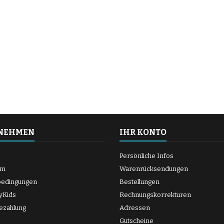
NEHMEN
IHR KONTO
Persönliche Infos
um
Warenrücksendungen
bedingungen
Bestellungen
yKids
Rechnungskorrekturen
ezahlung
Adressen
Gutscheine