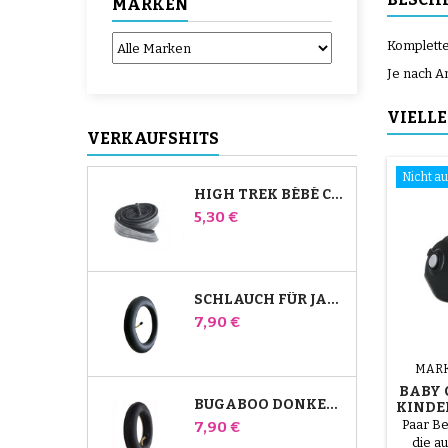
MARKEN
Komplette
Je nach A
VIELLE
VERKAUFSHITS
Nicht au
HIGH TREK BÉBÉ CONFORT SCHLAUCH
Preis
5,30 €
SCHLAUCH FÜR JANÉ SLALOM PRO UND POWERTWIN KINDERWAGEN
Preis
7,90 €
MARK
BABY 
BUGABOO DONKEY KINDERWAGEN FRONT INNENROHR
KIND
Paar B
Preis
7,90 €
die a