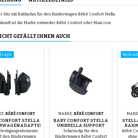
r Sitz mit Baldachin für den Kinderwagen Bébé Confort Stella
nkunft ist die Marke entweder Bébé Confort oder Maxi cosi
ICHT GEFÄLLT IHNEN AUCH
f Lager
Nicht au
E:
BÉBÉ CONFORT
MARKE:
BÉBÉ CONFORT
MARK
CONFORT STELLA
BABY CONFORT STELLA
STELL
ERWAGENADAPTER
UMBRELLA SUPPORT
RAHM
efestigungselemente,
Schirmclip für den
Bébé Co
uf den Kinderwagen
Kinderwagen Bébé Confort
ohne 