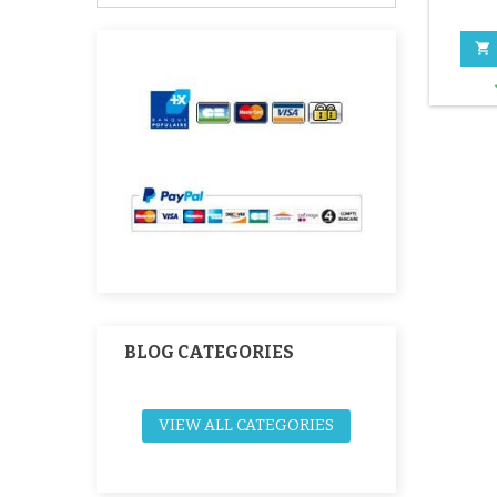
°

BLOG CATEGORIES
VIEW ALL CATEGORIES