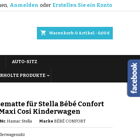
en,
Anmelden
oder
Erstellen Sie ein Konto
shopping_cart
Warenkorb:
0
Artikel - 0,00 €
AUTO-SITZ
RHOLTE PRODUKTE
matte für Stella Bébé Confort
 Maxi Cosi Kinderwagen
Nr.
Hamac Stella
Marke
BÉBÉ CONFORT
nderwagensitz