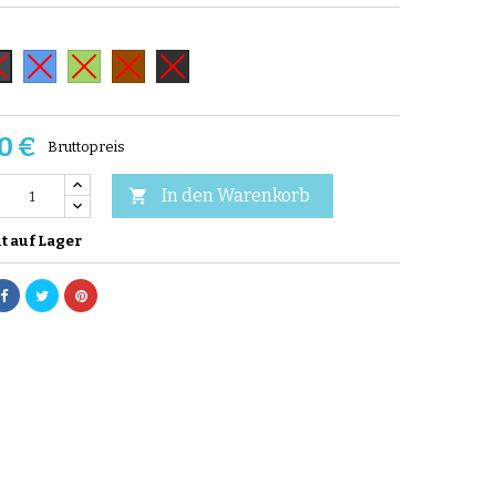
Blau
Grün
Braun
Kohlengrau
hwarz
0 €
Bruttopreis
In den Warenkorb

t auf Lager