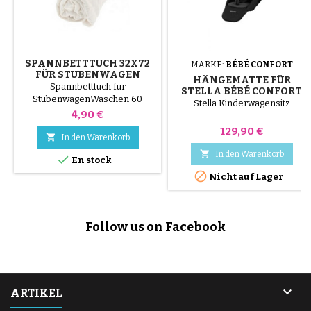
SPANNBETTTUCH 32X72
MARKE:
BÉBÉ CONFORT
FÜR STUBENWAGEN
HÄNGEMATTE FÜR
Spannbetttuch für
STELLA BÉBÉ CONFORT
StubenwagenWaschen 60
ODER MAXI COSI
Stella Kinderwagensitz
°100% Baumwolle
Preis
KINDERWAGEN
4,90 €
Preis
129,90 €

In den Warenkorb

In den Warenkorb

En stock

Nicht auf Lager
Follow us on Facebook

ARTIKEL