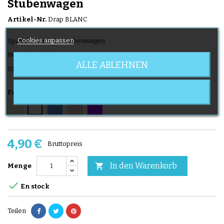
Stubenwagen
Artikel-Nr.
Drap BLANC
Cookies anpassen
Spannbetttuch für Stubenwagen
Waschen 60 °
ALLE ABLEHNEN
100% Baumwolle
Farbe
Beige
Blau
Pink
Parma
Weiß
4,90 €
Bruttopreis
In den Warenkorb

Menge

En stock
Teilen