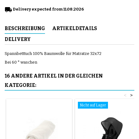
local_shipping
Delivery expected from 11.08.2026
BESCHREIBUNG
ARTIKELDETAILS
DELIVERY
Spannbetttuch 100% Baumwolle für Matratze 32x72
Bei 60 ° waschen
16 ANDERE ARTIKEL IN DER GLEICHEN
KATEGORIE:
<
>
Nicht auf Lager