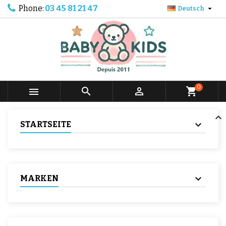
Phone:
03 45 81 21 47

Deutsch
0



shopping_cart
STARTSEITE
MARKEN