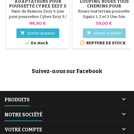
ADAPTATEURS POUR
LOOPING ROUES TOUS
POUSSETTE CYBEX EEZY S
CHEMINS POUR
/ EEZY S TWIST
POUSSETTE SQUIZZ
Paire de fixations Eezy S Line
Roues tout terrain poussette
pour poussettes Cybex Eezy S /
Squizz 1, 2 et 3 Une fois
Eezy S Twist 2018
équipée des roues tout-terrain
Prix
Prix
44,90 €
59,00 €
la Squizz sera utilisable jusqu'à
20kg ! Démontables en 5


Ajouter au panier
Ajouter au panier
secondes top chrono et sans


En stock
RUPTURE DE STOCK
outil Roues avant : 15.5cm
Roues arrière : 18.5cm
Suivez-nous sur Facebook

PRODUITS

NOTRE SOCIÉTÉ

VOTRE COMPTE