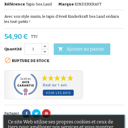
Référence
Tapis Sea Land
Marque
KINDERKRAFT
Avec son style marin, le tapis d'éveil Kinderkraft Sea Land séduira
les tout-petits !
54,90 €
TTC
Ajouter au panier

Quantité

RUPTURE DE STOCK
Basé sur 1 avis
VOIR LES AVIS
Partager
Ce site Web utilise ses propres cookies et ceux de
tiers pour améliorer nos services et vous montrer