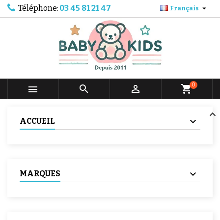
Téléphone:
03 45 81 21 47

Français
0



shopping_cart
ACCUEIL
MARQUES