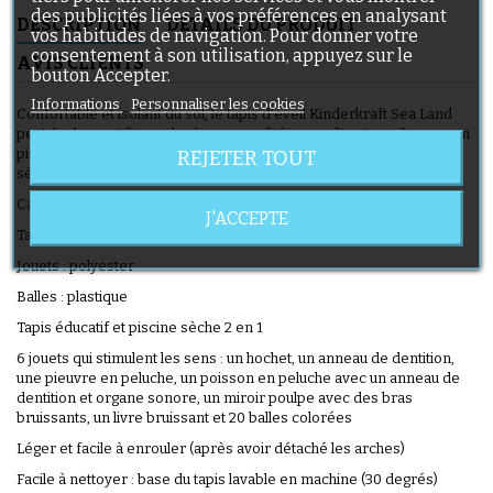
des publicités liées à vos préférences en analysant
DESCRIPTION
DÉTAILS DU PRODUIT
vos habitudes de navigation. Pour donner votre
consentement à son utilisation, appuyez sur le
AVIS CLIENTS
bouton Accepter.
Informations
Personnaliser les cookies
Confortable et isolant du sol, le tapis d'éveil Kinderkraft Sea Land
peut également être relevé sur ses côtés pour être transformer en
piscine sèche et ainsi permettre à votre enfant de jouer en toute
REJETER TOUT
sérénité avec ses balles colorées.
Caractéristiques du tapis d'éveil Kinderkraft Sea Land
J'ACCEPTE
Tapis : polyester
Jouets : polyester
Balles : plastique
Tapis éducatif et piscine sèche 2 en 1
6 jouets qui stimulent les sens : un hochet, un anneau de dentition,
une pieuvre en peluche, un poisson en peluche avec un anneau de
dentition et organe sonore, un miroir poulpe avec des bras
bruissants, un livre bruissant et 20 balles colorées
Léger et facile à enrouler (après avoir détaché les arches)
Facile à nettoyer : base du tapis lavable en machine (30 degrés)