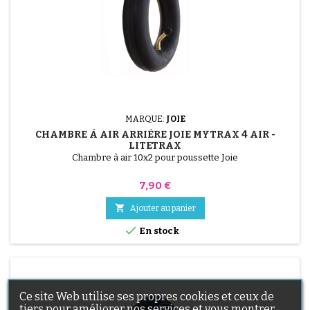
MARQUE:
JOIE
CHAMBRE À AIR ARRIÈRE JOIE MYTRAX 4 AIR -
LITETRAX
Chambre à air 10x2 pour poussette Joie
Prix
7,90 €

Ajouter au panier

En stock
Ce site Web utilise ses propres cookies et ceux de
tiers pour améliorer nos services et vous montrer