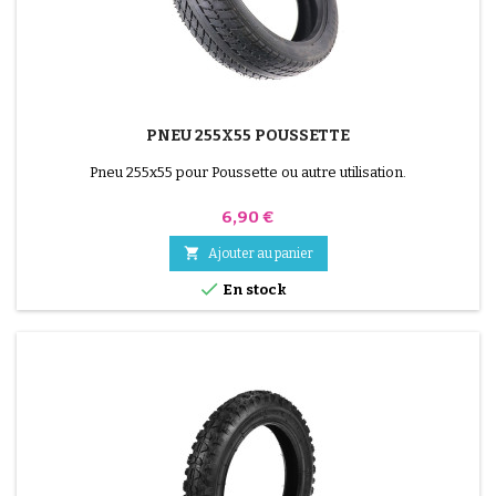
PNEU 255X55 POUSSETTE
Pneu 255x55 pour Poussette ou autre utilisation.
Prix
6,90 €

Ajouter au panier

En stock