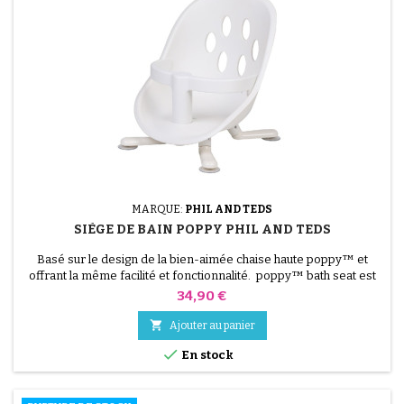
MARQUE:
PHIL AND TEDS
SIÈGE DE BAIN POPPY PHIL AND TEDS
Basé sur le design de la bien-aimée chaise haute poppy™ et
offrant la même facilité et fonctionnalité. poppy™ bath seat est
notre solution tout-en-un pour les petits bobos ! Pas besoin
Prix
34,90 €
d'accessoires ou d'outils supplémentaires, notre bébé bath seat
est prêt à go dès sa sortie de la boîte - aucun assemblage requis

Ajouter au panier
!

En stock