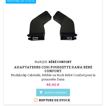
RUPTURE DE STOCK
MARQUE:
BÉBÉ CONFORT
ADAPTATEURS COSI POUSSETTE DANA BÉBÉ
CONFORT
Moduloclip Cabriofix, Pebble ou Rock Bébé Confort pour la
poussette Dana
Prix
44,90 €

Ajouter au panier

RUPTURE DE STOCK