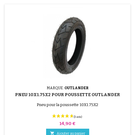
MARQUE:
OUTLANDER
PNEU 10X1.75X2 POUR POUSSETTE OUTLANDER
Pneu pour la poussette 10X1.75X2
Prix
14,90 €

Ajouter au panier