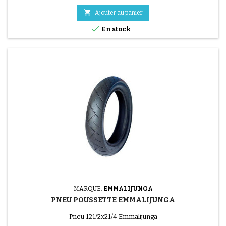
soulevés et attachés pour former un parc.

Ajouter au panier

En stock
MARQUE:
EMMALIJUNGA
PNEU POUSSETTE EMMALIJUNGA
Pneu 121/2x21/4 Emmalijunga