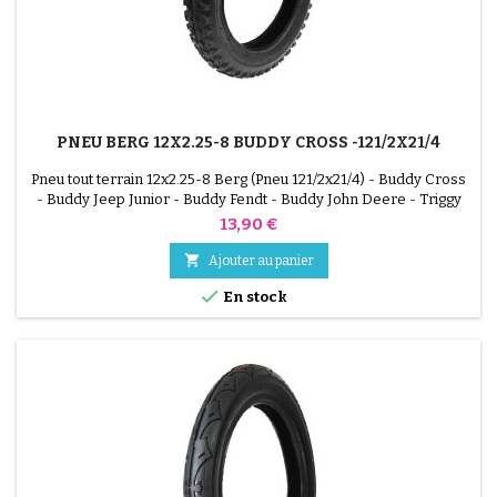
PNEU BERG 12X2.25-8 BUDDY CROSS -121/2X21/4
Pneu tout terrain 12x2.25-8 Berg (Pneu 121/2x21/4) - Buddy Cross
- Buddy Jeep Junior - Buddy Fendt - Buddy John Deere - Triggy
John Deere - Biky Cross Green - Biky Cross Red - Biky Cross
Prix
13,90 €
Grey - Biky Cross Grey - Biky Cross Blue

Ajouter au panier

En stock