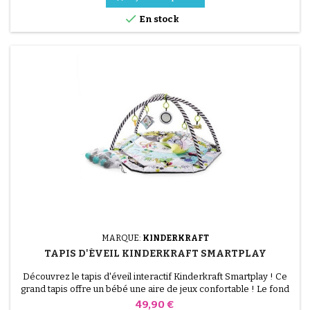

En stock
MARQUE:
KINDERKRAFT
TAPIS D'ÉVEIL KINDERKRAFT SMARTPLAY
Découvrez le tapis d'éveil interactif Kinderkraft Smartplay ! Ce
grand tapis offre un bébé une aire de jeux confortable ! Le fond
de tapis d'éveil est épais et très moelleux, ses côtés peuvent être
Prix
49,90 €