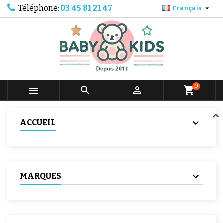
Téléphone:
03 45 81 21 47

Français
0



shopping_cart
ACCUEIL
MARQUES