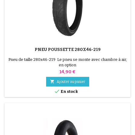
PNEU POUSSETTE 280X46-219
Pneu de taille 280x46-219 Le pneu se monte avec chambre à air,
en option
Prix
14,90 €

Ajouter au panier

En stock