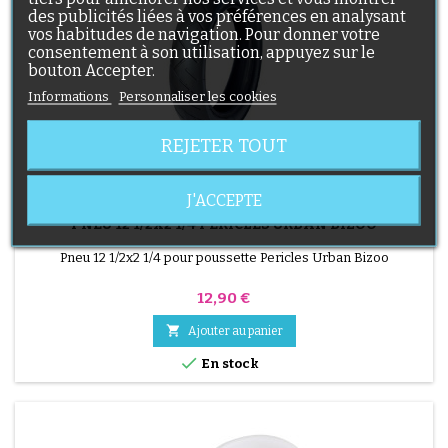
des publicités liées à vos préférences en analysant
vos habitudes de navigation. Pour donner votre
consentement à son utilisation, appuyez sur le
bouton Accepter.
Informations
Personnaliser les cookies
REJETER TOUT
J'ACCEPTE
MARQUE:
PERICLES
PNEU 12 1/2X2 1/4 PERICLES URBAN BIZOO
Pneu 12 1/2x2 1/4 pour poussette Pericles Urban Bizoo
Prix
12,90 €

Ajouter au panier

En stock