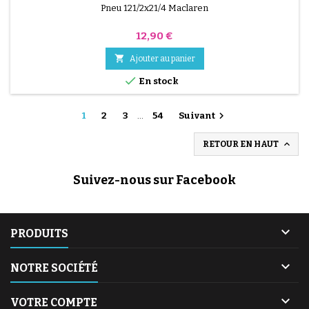
Pneu 121/2x21/4 Maclaren
Prix
12,90 €

Ajouter au panier

En stock

1
2
3
…
54
Suivant

RETOUR EN HAUT
Suivez-nous sur Facebook

PRODUITS

NOTRE SOCIÉTÉ

VOTRE COMPTE