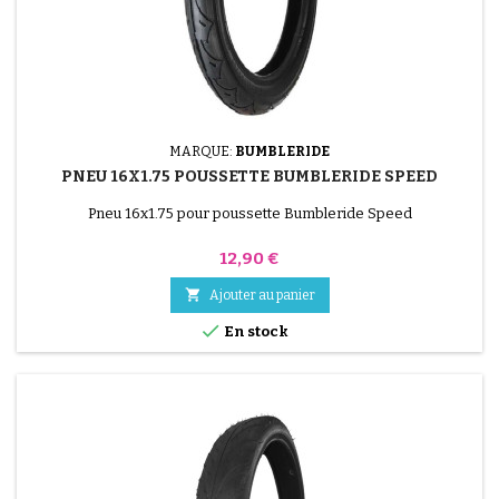
MARQUE:
BUMBLERIDE
PNEU 16X1.75 POUSSETTE BUMBLERIDE SPEED
Pneu 16x1.75 pour poussette Bumbleride Speed
Prix
12,90 €

Ajouter au panier

En stock