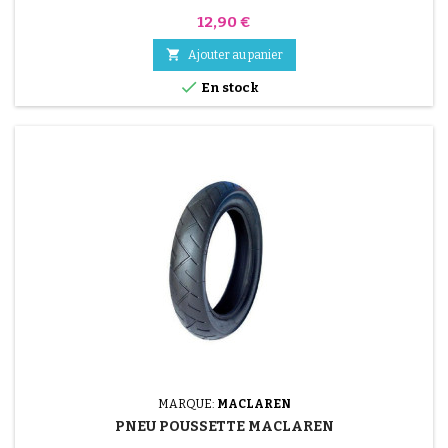
Prix
12,90 €

Ajouter au panier

En stock
MARQUE:
MACLAREN
PNEU POUSSETTE MACLAREN