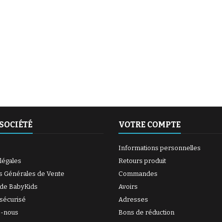
(1 avis)
(6 avis)
SOCIÉTÉ
VOTRE COMPTE
Informations personnelles
légales
Retours produit
s Générales de Vente
Commandes
(27 avis)
 de BabyKids
Avoirs
sécurisé
Adresses
z-nous
Bons de réduction