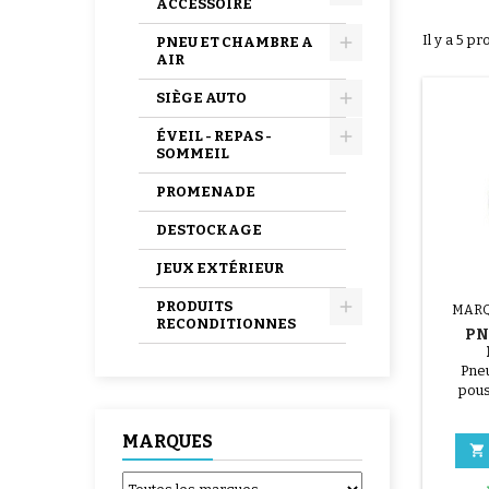
ACCESSOIRE
Il y a 5 pr
PNEU ET CHAMBRE A
AIR
SIÈGE AUTO
ÉVEIL - REPAS -
SOMMEIL
PROMENADE
DESTOCKAGE
JEUX EXTÉRIEUR
PRODUITS
MARQ
RECONDITIONNES
PNE
M
Pneu
pous
Xtrem
MARQUES
