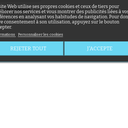
site Web utilise ses propres cookies et ceux de tiers pour
1-5 de 5 article(s)
liorer nos services et vous montrer des publicités liées à vo
férences en analysant vos habitudes de navigation. Pour do
re consentement à son utilisation, appuyez sur le bouton
epter.
rmations
Personnaliser les cookies
REJETER TOUT
J'ACCEPTE
(56 avis)