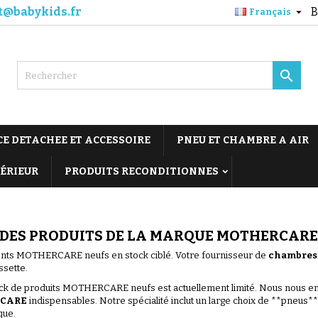
t@babykids.fr
B

Français

CE DETACHEE ET ACCESSOIRE
PNEU ET CHAMBRE A AIR
TÉRIEUR
PRODUITS RECONDITIONNES
 DES PRODUITS DE LA MARQUE MOTHERCARE
ts MOTHERCARE neufs en stock ciblé. Votre fournisseur de
chambres 
ssette.
ck de produits MOTHERCARE neufs est actuellement limité. Nous nous en
CARE
indispensables. Notre spécialité inclut un large choix de **pneus**
que.