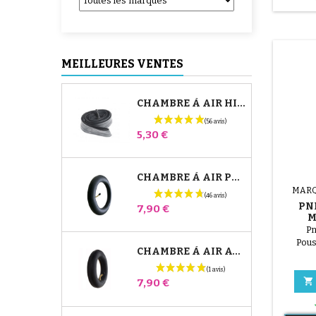
MEILLEURES VENTES
CHAMBRE À AIR HIGH TREK BÉBÉ CONFORT
Prix
5,30 €
CHAMBRE À AIR POUSSETTE JANÉ SLALOM PRO ET POWERTWIN
MARQ
PN
Prix
7,90 €
M
Pn
Pous
CHAMBRE À AIR AVANT POUSSETTE BUGABOO DONKEY

Prix
7,90 €