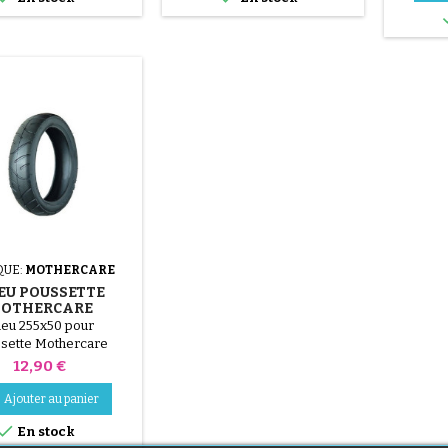
UE:
MOTHERCARE
EU POUSSETTE
OTHERCARE
XCURSION
eu 255x50 pour
sette Mothercare
Xcursion
Prix
12,90 €
Ajouter au panier

En stock