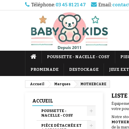
Téléphone:
03 45 81 21 47
Email:
contac
POUSSETTE - NACELLE - COSY
PIE
PROMENADE
DESTOCKAGE
JEUX EX
Accueil
Marques
MOTHERCARE
LISTE
ACCUEIL
Équipemen
votre pou
POUSSETTE -
NACELLE - COSY
Notre sto
MOTHER
PIÈCE DÉTACHÉE ET
de la mar