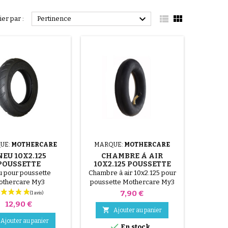



ier par :
Pertinence
UE:
MOTHERCARE
MARQUE:
MOTHERCARE
NEU 10X2.125
CHAMBRE À AIR
POUSSETTE
10X2.125 POUSSETTE
OTHERCARE
MOTHERCARE
u pour poussette
Chambre à air 10x2.125 pour
othercare My3
poussette Mothercare My3
Prix
7,90 €
Prix
12,90 €

Ajouter au panier
Ajouter au panier

En stock