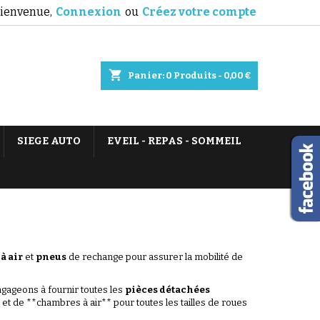
ienvenue,
Connexion
ou
Créez votre compte
shopping_cart
Panier:
0
Produits - 0,00 €
SIEGE AUTO
EVEIL - REPAS - SOMMEIL
à air
et
pneus
de rechange pour assurer la mobilité de
gageons à fournir toutes les
pièces détachées
 et de **chambres à air** pour toutes les tailles de roues