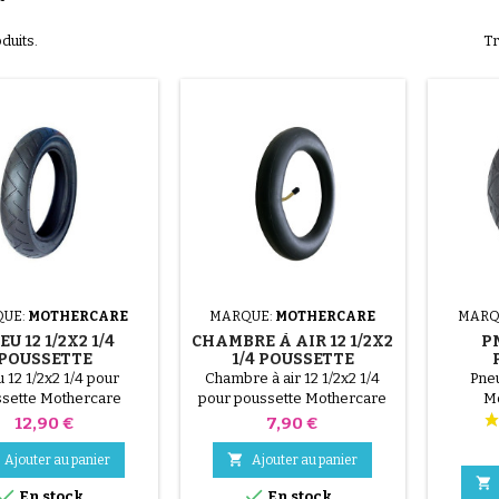
oduits.
Tr
UE:
MOTHERCARE
MARQUE:
MOTHERCARE
MARQ
U 12 1/2X2 1/4
CHAMBRE À AIR 12 1/2X2
P
POUSSETTE
1/4 POUSSETTE
OTHERCARE
MOTHERCARE
M
 12 1/2x2 1/4 pour
Chambre à air 12 1/2x2 1/4
Pne
sette Mothercare
pour poussette Mothercare
M
e , Movix, My3, My4
Xtreme , Movix, My3, My4
Prix
Prix
12,90 €
7,90 €

Ajouter au panier
Ajouter au panier



En stock
En stock