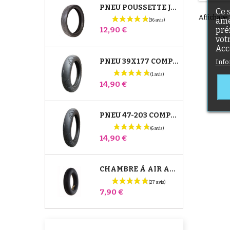
PNEU POUSSETTE JANÉ SLALOM PRO ET POWERTWIN
Ce 
Affichage 
amé
Prix
pré
12,90 €
vot
Acc
PNEU 39X177 COMPATIBLE POUSSETTE BUGABOO DONKEY - POUR ROUE AVANT
Info
Prix
14,90 €
PNEU 47-203 COMPATIBLE POUSSETTE BUGABOO DONKEY - POUR ROUE ARRIÈRE
Prix
14,90 €
CHAMBRE À AIR ARRIÈRE POUSSETTE WHIZZ RED CASTLE
Prix
7,90 €