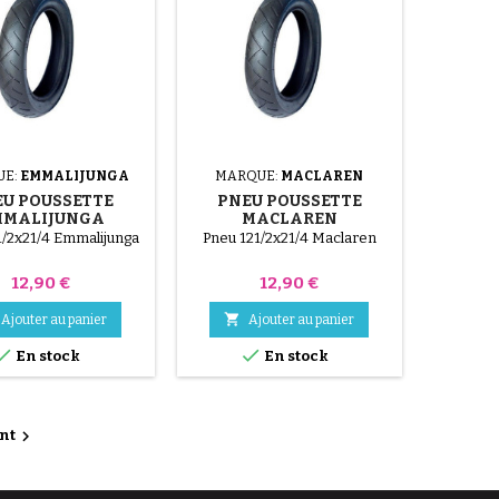
UE:
EMMALIJUNGA
MARQUE:
MACLAREN
EU POUSSETTE
PNEU POUSSETTE
MMALIJUNGA
MACLAREN
1/2x21/4 Emmalijunga
Pneu 121/2x21/4 Maclaren
Prix
Prix
12,90 €
12,90 €

Ajouter au panier
Ajouter au panier


En stock
En stock

nt