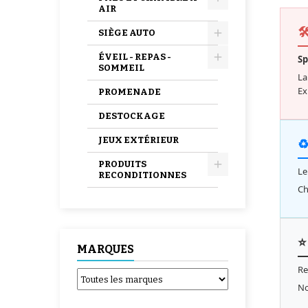
AIR

SIÈGE AUTO
ÉVEIL - REPAS -
Sp
SOMMEIL
La
Ex
PROMENADE
DESTOCKAGE
JEUX EXTÉRIEUR
♻
PRODUITS
Le
RECONDITIONNES
Ch
⭐
MARQUES
Re
No