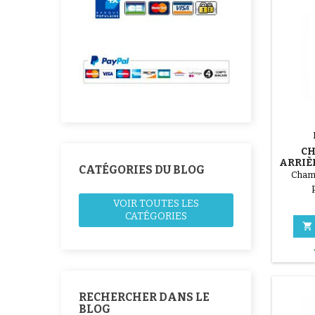
CH
ARRIÈ
CATÉGORIES DU BLOG
AI
Chamb
VOIR TOUTES LES
CATÉGORIES

RECHERCHER DANS LE
BLOG