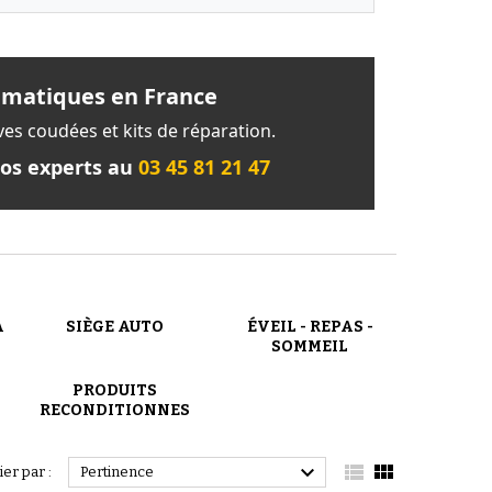
umatiques en France
lves coudées et kits de réparation.
nos experts au
03 45 81 21 47
A
SIÈGE AUTO
ÉVEIL - REPAS -
SOMMEIL
PRODUITS
RECONDITIONNES



ier par :
Pertinence