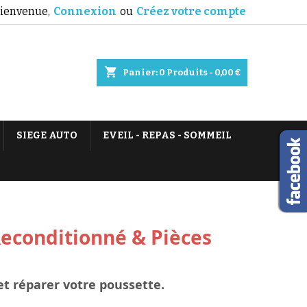
ienvenue,
Connexion
ou
Créez votre compte
shopping_cart
Panier:
0
Produits - 0,00 €
SIEGE AUTO
EVEIL - REPAS - SOMMEIL
Reconditionné & Pièces
 et réparer votre poussette.