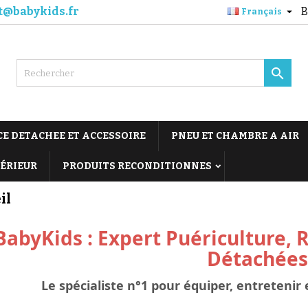
t@babykids.fr
B

Français

CE DETACHEE ET ACCESSOIRE
PNEU ET CHAMBRE A AIR
TÉRIEUR
PRODUITS RECONDITIONNES
il
BabyKids : Expert Puériculture, 
Détachées
Le spécialiste n°1 pour équiper, entretenir