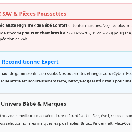
️ SAV & Pièces Poussettes
écialiste High Trek de Bébé Confort
et toutes marques. Ne jetez plus, rép
rge stock de
pneus et chambres à air
(280x65-203, 312x52-250) pour Jané,
pédition en 24h.
️ Reconditionné Expert
 haut de gamme enfin accessible. Nos poussettes et sièges auto (Cybex, Bé
aque article est rigoureusement testé, nettoyé et
garanti 6 mois
pour une 
 Univers Bébé & Marques
trouvez le meilleur de la puériculture : sécurité auto i-Size, éveil, repas et so
us sélectionnons les marques les plus fiables (Britax, Kinderkraft, Maxi-Cosi)