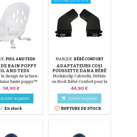
RUPTURE DE STOCK
UE:
PHIL AND TEDS
MARQUE:
BÉBÉ CONFORT
 DE BAIN POPPY
ADAPTATEURS COSI
IL AND TEDS
POUSSETTE DANA BÉBÉ
CONFORT
 le design de la bien-
Moduloclip Cabriofix, Pebble
haise haute poppy™
ou Rock Bébé Confort pour la
nt la même facilité et
poussette Dana
Prix
Prix
34,90 €
44,90 €
nnalité. poppy™ bath
 notre solution tout-

Ajouter au panier
Ajouter au panier
ur les petits bobos !


En stock
RUPTURE DE STOCK
oin d'accessoires ou
ls supplémentaires,
bé bath seat est prêt
 sa sortie de la boîte
 assemblage requis !