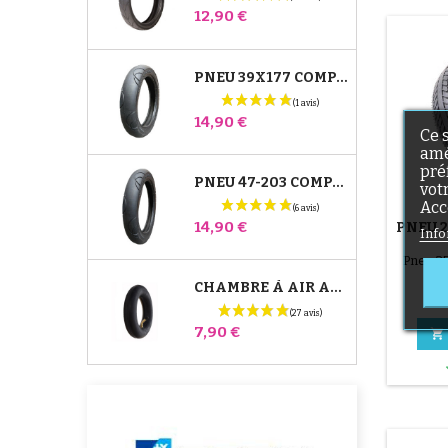
Prix
12,90 €
PNEU 39X177 COMPATIBLE POUSSETTE BUGABOO DONKEY - POUR ROUE AVANT
Prix
14,90 €
Ce 
amé
pré
PNEU 47-203 COMPATIBLE POUSSETTE BUGABOO DONKEY - POUR ROUE ARRIÈRE
vot
Acc
Prix
14,90 €
PNEU 
Info
Pneu 2
ou 
CHAMBRE À AIR ARRIÈRE POUSSETTE WHIZZ RED CASTLE
Prix
7,90 €
