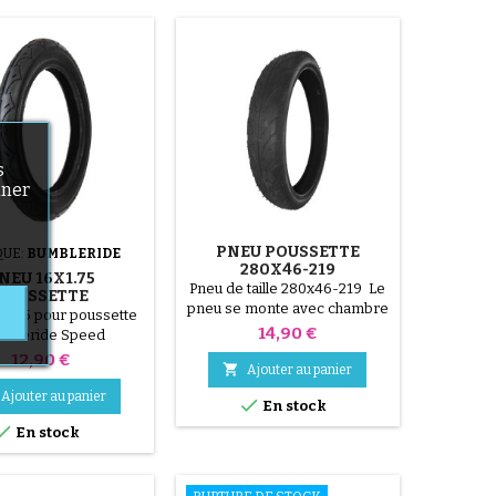
s
nner
PNEU POUSSETTE
UE:
BUMBLERIDE
280X46-219
NEU 16X1.75
Pneu de taille 280x46-219 Le
POUSSETTE
pneu se monte avec chambre
BLERIDE SPEED
x1.75 pour poussette
à air, en option
Prix
14,90 €
mbleride Speed
Prix
12,90 €

Ajouter au panier
Ajouter au panier

En stock

En stock