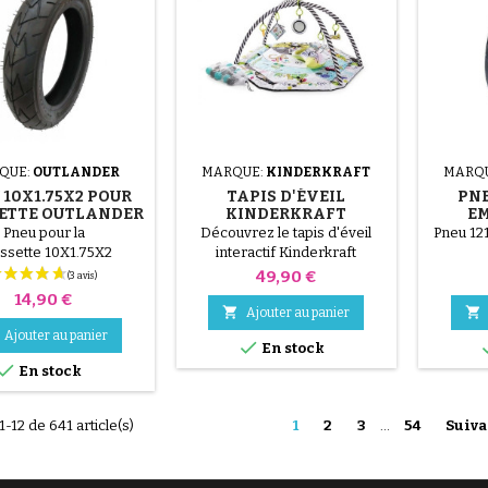
(6 avis)
QUE:
OUTLANDER
MARQUE:
KINDERKRAFT
MARQ
 10X1.75X2 POUR
TAPIS D'ÉVEIL
PN
ETTE OUTLANDER
KINDERKRAFT
E
SMARTPLAY
Pneu pour la
Découvrez le tapis d'éveil
Pneu 12
ssette 10X1.75X2
interactif Kinderkraft
Smartplay ! Ce grand tapis
Prix
49,90 €
offre un bébé une aire de jeux
Prix
14,90 €
confortable ! Le fond de tapis


Ajouter au panier
d'éveil est épais et très
Ajouter au panier
(27 avis)

En stock
moelleux, ses côtés peuvent

être soulevés et attachés
En stock
pour former un parc.
1-12 de 641 article(s)
1
2
3
…
54
Suiva