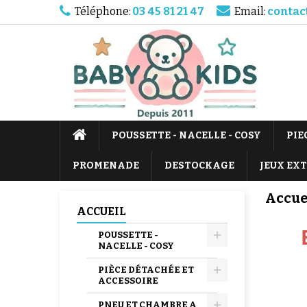
Téléphone:
03 45 81 21 47
Email:
contac
POUSSETTE - NACELLE - COSY
PIE
PROMENADE
DESTOCKAGE
JEUX EX
Accue
ACCUEIL
POUSSETTE -
NACELLE - COSY
PIÈCE DÉTACHÉE ET
ACCESSOIRE
PNEU ET CHAMBRE A