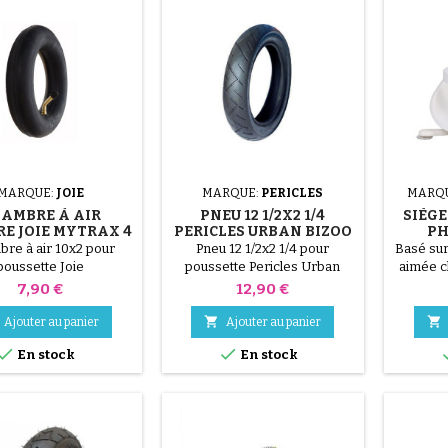
(1 avis)
MARQUE:
JOIE
MARQUE:
PERICLES
MARQ
AMBRE À AIR
PNEU 12 1/2X2 1/4
SIÈGE
RE JOIE MYTRAX 4
PERICLES URBAN BIZOO
PH
R - LITETRAX
re à air 10x2 pour
Pneu 12 1/2x2 1/4 pour
Basé sur
poussette Joie
poussette Pericles Urban
aimée c
(36 avis)
Bizoo
et offra
Prix
Prix
7,90 €
12,90 €
fonctio
seat est


Ajouter au panier
Ajouter au panier
en-un po


En stock
En stock
Pas bes
d'outi
notre bé
à go dès
- aucun
(1 avis)