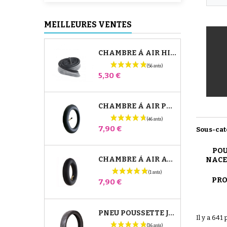
MEILLEURES VENTES
CHAMBRE À AIR HIGH TREK BÉBÉ CONFORT
Prix
5,30 €
CHAMBRE À AIR POUSSETTE JANÉ SLALOM PRO ET POWERTWIN
Prix
7,90 €
Sous-cat
POU
CHAMBRE À AIR AVANT POUSSETTE BUGABOO DONKEY
NACE
PR
Prix
7,90 €
PNEU POUSSETTE JANÉ SLALOM PRO ET POWERTWIN
Il y a 641 